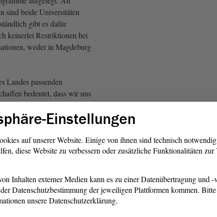
rogramme aufgelegt. An
 sind beide Universitäten
rständlich gibt es dafür
h keinerlei Restriktionen bei
ationen, weder in Magdeburg
es Landes passenden
chaffen bedeutet, dass wir uns
t Magdeburg auf das
sphäre-Einstellungen
urwissenschaftliche Profil
in konzentrieren. Die
rufsbildenden Lehramt wird
ookies auf unserer Website. Einige von ihnen sind technisch notwendi
lfen, diese Website zu verbessern oder zusätzliche Funktionalitäten zu
t an der Otto-von-Guericke-
et. In diesem Lehramt, das
on einem kurzfristigen,
on Inhalten externer Medien kann es zu einer Datenübertragung und -v
m chronischen Lehrermangel
der Datenschutzbestimmung der jeweiligen Plattformen kommen. Bitte 
, haben wir in den
mationen unsere Datenschutzerklärung.
ahren das Angebot verbreitert