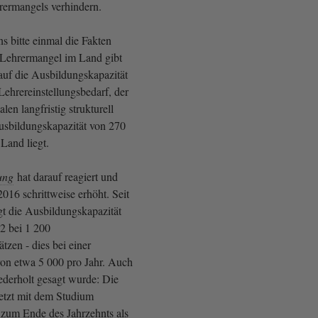
hrermangels verhindern.
s bitte einmal die Fakten
 Lehrermangel im Land gibt
 auf die Ausbildungskapazität
 Lehrereinstellungsbedarf, der
len langfristig strukturell
usbildungskapazität von 270
Land liegt.
ung
hat darauf reagiert und
2016 schrittweise erhöht. Seit
gt die Ausbildungskapazität
22 bei 1 200
tzen - dies bei einer
von etwa 5 000 pro Jahr. Auch
derholt gesagt wurde: Die
jetzt mit dem Studium
zum Ende des Jahrzehnts als