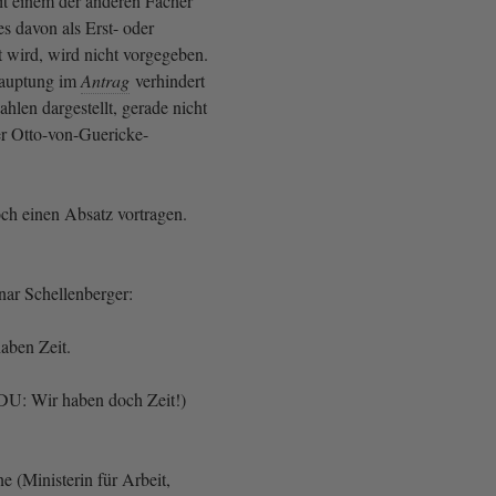
t einem der anderen Fächer
s davon als Erst- oder
 wird, wird nicht vorgegeben.
hauptung im
Antrag
verhindert
ahlen dargestellt, gerade nicht
der Otto-von-Guericke-
och einen Absatz vortragen.
nar Schellenberger:
haben Zeit.
DU: Wir haben doch Zeit!)
 (Ministerin für Arbeit,