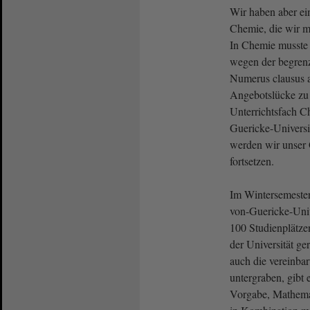
Wir haben aber e
Chemie, die wir m
In Chemie musste 
wegen der begrenz
Numerus clausus 
Angebotslücke zu 
Unterrichtsfach C
Guericke-Universit
werden wir unser 
fortsetzen.
Im Wintersemester
von-Guericke-Univ
100 Studienplätze
der Universität g
auch die vereinbar
untergraben, gibt e
Vorgabe, Mathemat