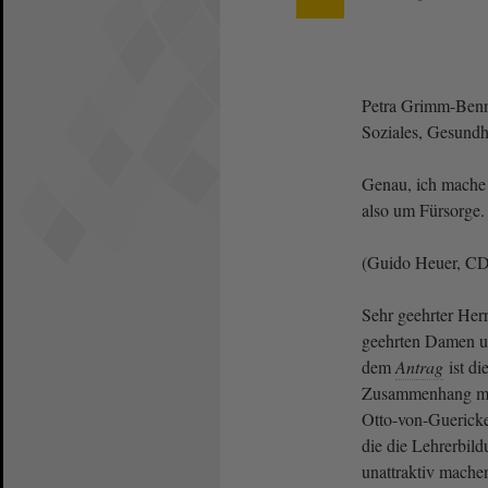
Petra Grimm-Benne
Soziales, Gesundhe
Genau, ich mache d
also um Fürsorge.
(Guido Heuer, CD
Sehr geehrter Her
geehrten Damen u
dem
Antrag
ist di
Zusammenhang mit
Otto-von-Guericke-
die die Lehrerbi
unattraktiv mache