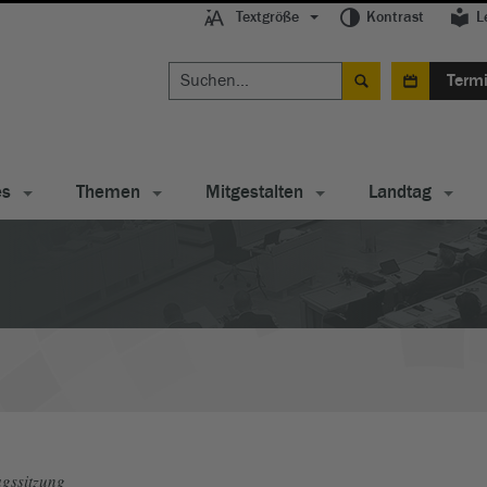
Textgröße
Kontrast
L
Term
es
Themen
Mitgestalten
Landtag
gssitzung