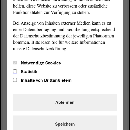
gar nicht so genau wissen, was das immaterielle
helfen, diese Website zu verbessern oder zusätzliche
Kulturerbe ist und welches es in Sachsen-Anhalt
Funktionalitäten zur Verfügung zu stellen.
gibt.
Bei Anzeige von Inhalten externer Medien kann es zu
einer Datenübertragung und -verarbeitung entsprechend
Genau deswegen unterstützen wir den
Antrag
der
der Datenschutzbestimmung der jeweiligen Plattformen
LINKEN, der den Zweck hat, Maßnahmen zu
kommen. Bitte lesen Sie für weitere Informationen
ergreifen, um diese lebendigen Traditionen sichtbar
unsere Datenschutzerklärung.
zu machen, zu schützen und für
Nachfolgegenerationen zu archivieren und
Notwendige Cookies
abzusichern.
Statistik
Auch wir, die
Fraktion
BÜNDNIS 90/DIE
Inhalte von Drittanbietern
GRÜNEN, setzen uns dafür ein, dass die
Sichtbarkeit unseres sachsen-anhaltischen
immateriellen Kulturerbes verbessert wird.
Ablehnen
Deswegen stimmen wir dem
Antrag
der LINKEN
zu. - Herzlichen Dank.
Speichern