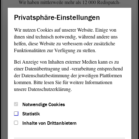
Wir haben mittlerweile mehr als 12 000 Redispatch-
Maßnahmen. Irgendwann kann das auch mal
Privatsphäre-Einstellungen
schiefgehen. Und dann?
Wir nutzen Cookies auf unserer Website. Einige von
Zur Wahrscheinlichkeit. Ich habe nur den Blackout
ihnen sind technisch notwendig, während andere uns
angesprochen. Richtig ist tatsächlich, dass dieser
helfen, diese Website zu verbessern oder zusätzliche
momentan noch sehr unwahrscheinlich ist. Aber
Funktionalitäten zur Verfügung zu stellen.
wenn der unwahrscheinliche Fall eintritt, dann ist
Bei Anzeige von Inhalten externer Medien kann es zu
das so gravierend und so eine Katastrophe, dass wir
einer Datenübertragung und -verarbeitung entsprechend
das einfach nicht negieren können und worauf wir
der Datenschutzbestimmung der jeweiligen Plattformen
uns auf jeden Fall einstellen müssen.
kommen. Bitte lesen Sie für weitere Informationen
unsere Datenschutzerklärung.
(Wolfgang Aldag, GRÜNE: Sie haben doch gestern
gesagt, der Menschheit fällt immer was Gutes ein!)
Notwendige Cookies
Vielleicht kommen wir im Winter noch drum
Statistik
herum, wobei es schon sehr kritisch wird. Aber
Inhalte von Drittanbietern
das sagen alle Fachleute, wie bspw. das große
Researchteam von BASF wir bekommen das