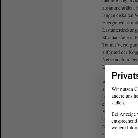
mehrere Negativfa
zusammenträfen. N
langen eiskalten 
Energiebedarf und
Lastunterdeckung
Stromausfälle in 
Tat mit Versorgu
aufgrund der Kop
Netze auch in Deu
Lastunterdeckung 
Privat
Allerdings hat das
ausgewiesener Ex
Wir nutzen C
andere uns he
bestätigt gerade 
stellen.
europäischen Netz
Vorteil: Hier wer
Bei Anzeige v
und ein Spannung
entsprechend 
meinte auch, ein 
weitere Infor
anhaltender Black