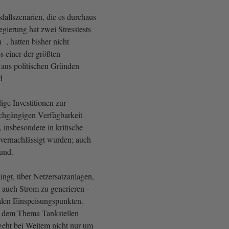
allszenarien, die es durchaus
gierung hat zwei Stresstests
 , hatten bisher nicht
ss einer der größten
n aus politischen Gründen
d
e Investitionen zur
chgängigen Verfügbarkeit
, insbesondere in kritische
r vernachlässigt wurden; auch
rund.
ingt, über Netzersatzanlagen,
 auch Strom zu generieren -
nalen Einspeisungspunkten.
i dem Thema Tankstellen
geht bei Weitem nicht nur um