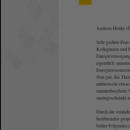
Andreas Henke (
Sehr geehrte Frau 
Kolleginnen und K
Energieversorgung
eigentlich: ununt
Energieressourcen
Nun gut, das Them
mittlerweile etwas 
ununterbrochene V
uneingeschränkt al
Durch die veränder
berührenden geopo
bisher Folgendes d