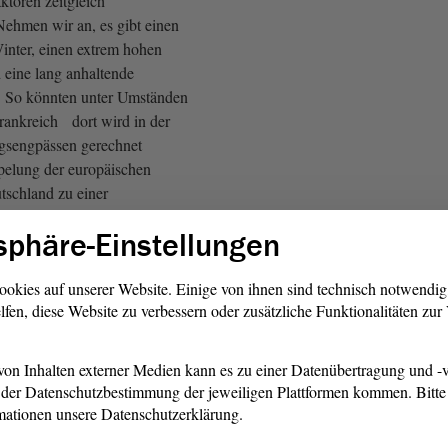
ktoren zeitgleich
ehmen wir an, es gibt einen
Winter, einen extrem hohen
 eine lang anhaltende
. So könnten unter Umständen
Frankreich dort wird in der
ngsengpässen gerechnet
pelung der europäischen
tschland zu einer
führen.
sphäre-Einstellungen
 hatte mir erst kürzlich ein
perte der Energieerzeugung
ookies auf unserer Website. Einige von ihnen sind technisch notwendi
lfen, diese Website zu verbessern oder zusätzliche Funktionalitäten zu
die Koppelung der
e einen entscheidenden
den nämlich ein Lastausgleich
on Inhalten externer Medien kann es zu einer Datenübertragung und -v
sausgleich vorgenommen. Er
der Datenschutzbestimmung der jeweiligen Plattformen kommen. Bitte 
flächendeckender und lang
mationen unsere Datenschutzerklärung.
out ist unter den gegebenen