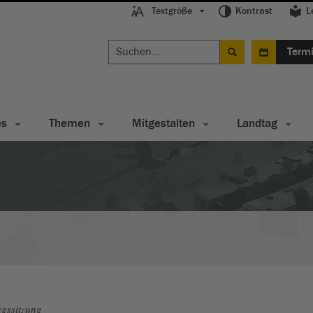
Textgröße
Kontrast
L
Term
es
Themen
Mitgestalten
Landtag
gssitzung