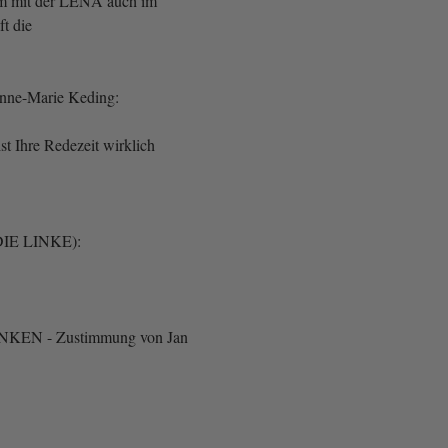
um mit der LENA auch im
häft die
Anne-Marie Keding:
ist Ihre Redezeit wirklich
DIE LINKE):
 LINKEN - Zustimmung von Jan