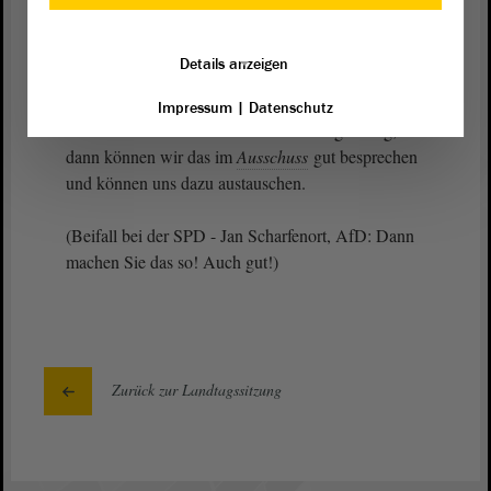
Ich könnte noch viele Punkte nennen, hätte das
vielleicht noch im
Ausschuss
getan. Aber heute
Details anzeigen
werden wir wohl eine Schlussabstimmung
durchführen. Ich kann Ihnen versprechen: Wir
Impressum
|
Datenschutz
machen bestimmt einen Selbstbefassungsantrag,
dann können wir das im
Ausschuss
gut besprechen
und können uns dazu austauschen.
(Beifall bei der SPD - Jan Scharfenort, AfD: Dann
machen Sie das so! Auch gut!)
Zurück zur Landtagssitzung