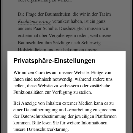
Die Frage der Baumschulen, die wir in der Tat im
Koalitionsvertrag
verankert haben, ist ein ganz
anderes Paar Schuhe. Diesbezüglich müssen wir
erst einmal über Vergaberegeln reden, weil unsere
Baumschulen ihre Setzlinge nach Schleswig-
Holstein liefern und wir bekommen unsere
Anzuchtbäumchen ebenfalls woanders her. Das ist,
Privatsphäre-Einstellungen
so glaube ich, nicht das, was wir ursprünglich
wollten. An dieser Stelle haben wir viel
Wir nutzen Cookies auf unserer Website. Einige von
Diskussionsbedarf.
ihnen sind technisch notwendig, während andere uns
helfen, diese Website zu verbessern oder zusätzliche
Funktionalitäten zur Verfügung zu stellen.
Da wir uns in den Haushaltsverhandlungen
befinden, bitte ich um Zustimmung zur
Bei Anzeige von Inhalten externer Medien kann es zu
Überweisung an den federführenden
Ausschuss
für
einer Datenübertragung und -verarbeitung entsprechend
Landwirtschaft, Ernährung und Forsten und den
der Datenschutzbestimmung der jeweiligen Plattformen
begleitenden
Ausschuss
für Finanzen. Vielen
kommen. Bitte lesen Sie für weitere Informationen
Dank.
unsere Datenschutzerklärung.