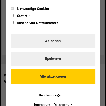
(Zustimmung bei der SPD)
Notwendige Cookies
Statistik
Inhalte von Drittanbietern
Zurück zur Landtagssitzung
Ablehnen
Speichern
Folgende Fraktionen sind im Landtag von Sachsen-
Alle akzeptieren
Anhalt vertreten:
Details anzeigen
Impressum
|
Datenschutz