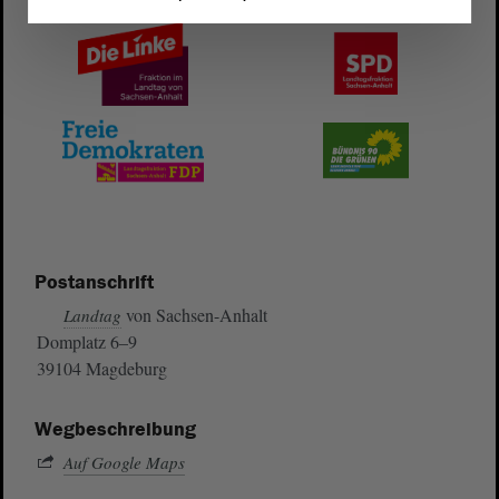
Postanschrift
von Sachsen-Anhalt
Landtag
Domplatz 6–9
39104 Magdeburg
Wegbeschreibung
Auf Google Maps