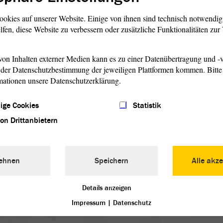
en in der Drs. 8/2010. Wer ist
 erwartungsgemäß die
ookies auf unserer Website. Einige von ihnen sind technisch notwendi
. Wer ist dagegen? -
lfen, diese Website zu verbessern oder zusätzliche Funktionalitäten zu
mand. Wer enthält sich der
ind AfD, GRÜNE und
on Inhalten externer Medien kann es zu einer Datenübertragung und -v
der Alternativantrag
der Datenschutzbestimmung der jeweiligen Plattformen kommen. Bitte 
en und der
mationen unsere Datenschutzerklärung.
t ist beendet.
ige Cookies
Statistik
von Drittanbietern
ehnen
Speichern
Alle akze
gssitzung
Details anzeigen
Impressum
|
Datenschutz