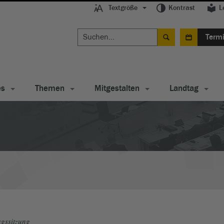
Textgröße
Kontrast
L
Term
es
Themen
Mitgestalten
Landtag
gssitzung