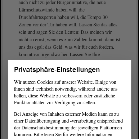
auch nicht zu jeder Bürgerinitiative, die neue
Lärmschutzwände haben will, die
Durchfahrtssperren haben will, die Tempo-30-
Zonen vor der Tür haben will. Lassen Sie das alles
sein und sagen Sie den Leuten: Das meinen wir
nicht so ernst; wenn es zum Zahlen kommt, dann ist
uns das egal; das Geld, was wir für euch fordern,
kommt von irgendwo her. Lassen Sie Ihre
Heuchelei sein!
Privatsphäre-Einstellungen
(Beifall bei der SPD - Zuruf von der AfD)
Wir nutzen Cookies auf unserer Website. Einige von
ihnen sind technisch notwendig, während andere uns
Zum Thema Maut und Wettbewerb. Ich weiß nicht,
helfen, diese Website zu verbessern oder zusätzliche
welche Sachen Sie lesen, aber die Maut, die hier
Funktionalitäten zur Verfügung zu stellen.
bezahlt werden muss, muss von allen bezahlt
Bei Anzeige von Inhalten externer Medien kann es zu
werden, von den inländischen und von den
einer Datenübertragung und -verarbeitung entsprechend
ausländischen Transportunternehmen. Dafür stellen
der Datenschutzbestimmung der jeweiligen Plattformen
wir Wettbewerbsgleichheit her.
kommen. Bitte lesen Sie für weitere Informationen