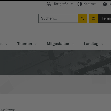
Textgröße
Kontrast
L
Term
es
Themen
Mitgestalten
Landtag
gssitzung