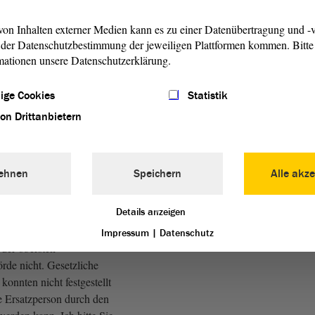
ht mehr für den Kinder- und
st und auch keinem der in ihm
on Inhalten externer Medien kann es zu einer Datenübertragung und -v
der Datenschutzbestimmung der jeweiligen Plattformen kommen. Bitte 
ssenen Jugendverbänden
mationen unsere Datenschutzerklärung.
err Becksmann hat inzwischen
s stellvertretendes
ige Cookies
Statistik
Mitglied erklärt.
von Drittanbietern
t für die Nachfolge bleibt
Jugendring. Dieser hat Herrn
ür Jugendpolitik beim
ehnen
Speichern
Alle akze
dring, für die Wahl durch den
lagen.
Details anzeigen
flicht für die Vorschläge
Impressum
|
Datenschutz
 der obersten
de nicht. Gesetzliche
onnten nicht festgestellt
e Ersatzperson durch den