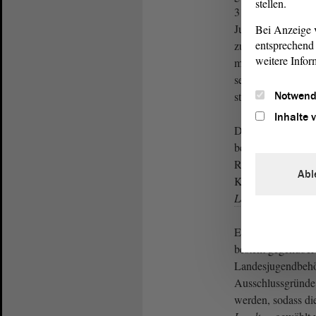
stellen.
31. März 2022 nic
Jugendring tätig i
Bei Anzeige v
entsprechend 
zusammengeschlo
weitere Infor
mehr angehört. H
seinen Rücktritt al
Notwend
stimmberechtigtes 
Inhalte 
Das Vorschlagsrech
beim Kinder- und 
Radom, Referent f
Abl
Kinder- und Jugen
Landtag
vorgesch
Eine Begründungsp
besteht gegenüber
Landesjugendbehör
Ausschlussgründe k
werden, sodass di