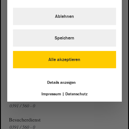
Postanschrift
von Sachsen-Anhalt
Landtag
Ablehnen
Domplatz 6–9
39104 Magdeburg
Speichern
Wegbeschreibung
Auf Google Maps
Alle akzeptieren
Telefon und Fax
Zentrale:
0391 / 560 - 0
Details anzeigen
Fax:
0391 / 560 - 1123
Impressum
|
Datenschutz
Presse- und Öffentlichkeitsarbeit
0391 / 560 - 0
Besucherdienst
0391 / 560 - 0