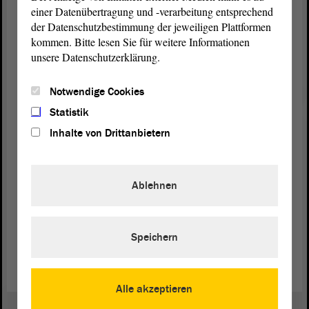
hätten Sie nicht die Möglichkeit, Ihre Meinung zu
einer Datenübertragung und -verarbeitung entsprechend
sagen. Wenn Sie aber diese Meinungsfreiheit
der Datenschutzbestimmung der jeweiligen Plattformen
missbrauchen, um die freiheitlich-demokratische
kommen. Bitte lesen Sie für weitere Informationen
Grundordnung zu beseitigen, dann ist es eine
unsere Datenschutzerklärung.
verfassungsschutzrelevante Delegitimierung des
Staates, und das wird jetzt beobachtet. - Vielen
Notwendige Cookies
Dank.
Statistik
Inhalte von Drittanbietern
(Beifall bei der FDP - Zustimmung bei der CDU,
bei der SPD und bei den GRÜNEN)
Ablehnen
Zurück zur Landtagssitzung
Speichern
Alle akzeptieren