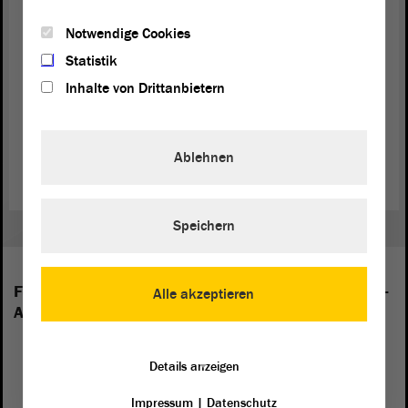
Damit ist der Tagesordnungspunkt 25 erledigt.
Notwendige Cookies
Statistik
Inhalte von Drittanbietern
Zurück zur Landtagssitzung
Ablehnen
Speichern
Folgende Fraktionen sind im Landtag von Sachsen-
Alle akzeptieren
Anhalt vertreten:
Details anzeigen
Impressum
|
Datenschutz