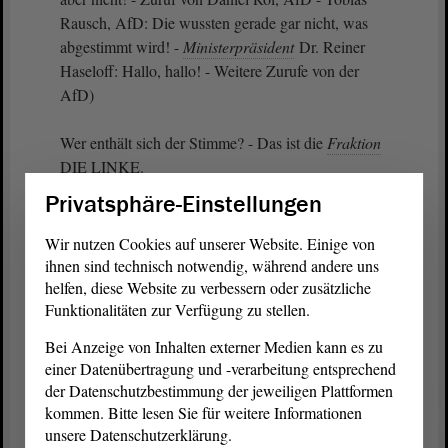
Rausch, AfD: Die wussten gerade gar nicht, was
abgestimmt wird! -
Ministerpräsident
Dr. Reiner
Haseloff: Hallo, hallo! - Weitere Zurufe von der
AfD)
Wer enthält sich der Stimme? - Das ist die
Fraktion
DIE LINKE.
Privatsphäre-Einstellungen
(Unruhe bei der AfD - Marco Tullner, CDU: Wie
lange dauert denn das?)
Wir nutzen Cookies auf unserer Website. Einige von
ihnen sind technisch notwendig, während andere uns
Das Ergebnis liegt vor: 43 Jastimmen, 21
helfen, diese Website zu verbessern oder zusätzliche
Funktionalitäten zur Verfügung zu stellen.
Neinstimmen, 16 Enthaltungen. Damit ist
zugestimmt worden. Das ist korrekt: Die Zahlen
Bei Anzeige von Inhalten externer Medien kann es zu
links und rechts stimmen überein, sodass die Mitte
einer Datenübertragung und -verarbeitung entsprechend
vollkommen zufrieden ist.
der Datenschutzbestimmung der jeweiligen Plattformen
kommen. Bitte lesen Sie für weitere Informationen
(Zustimmung von Frank Bommersbach, CDU)
unsere Datenschutzerklärung.