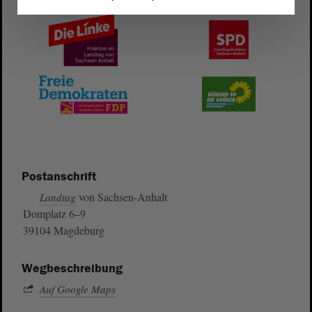
Postanschrift
von Sachsen-Anhalt
Landtag
Domplatz 6–9
39104 Magdeburg
Wegbeschreibung
Auf Google Maps