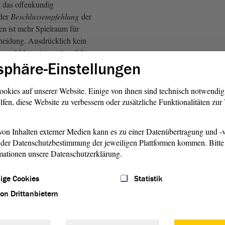
t das offenkundig
 der
Beschlussempfehlung
der
en ist mehr Spielraum für
eidung. Ausdrücklich kein
sempfehlung
ist es, Autofahrer
sphäre-Einstellungen
 Gebührenanpassung für
r Stadt zu vergraulen.
ookies auf unserer Website. Einige von ihnen sind technisch notwendi
Jörg Bernstein, FDP, und von
lfen, diese Website zu verbessern oder zusätzliche Funktionalitäten zu
 CDU)
on Inhalten externer Medien kann es zu einer Datenübertragung und -v
 wäre es angesichts
der Datenschutzbestimmung der jeweiligen Plattformen kommen. Bitte 
benkosten auch der völlig
mationen unsere Datenschutzerklärung.
 den Preis für
weise zu erhöhen. Deswegen
ige Cookies
Statistik
icht. - Ich danke für Ihre
von Drittanbietern
FDP - Zustimmung bei der