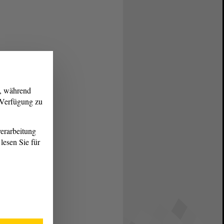
g, während
r Verfügung zu
erarbeitung
lesen Sie für