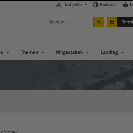
Textgröße
Kontrast
L
Term
es
Themen
Mitgestalten
Landtag
gssitzung