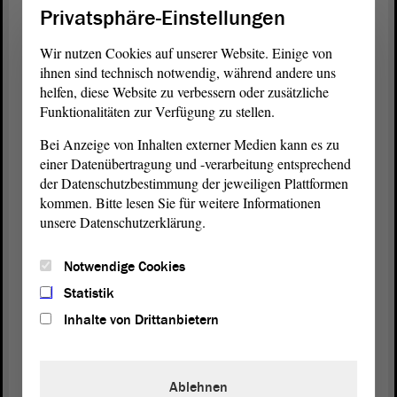
Letztlich sollen die Gemeinden selbst darüber
Privatsphäre-Einstellungen
entscheiden, ob und wie sie nicht nur von der
Gebührenerhebung Gebrauch machen, sondern den
Wir nutzen Cookies auf unserer Website. Einige von
ÖPNV und die Radwege ausbauen können.
ihnen sind technisch notwendig, während andere uns
helfen, diese Website zu verbessern oder zusätzliche
Funktionalitäten zur Verfügung zu stellen.
Das Umweltbundesamt schreibt dazu in seinem
Text 94/2019 „Rechtliche Hindernisse und
Bei Anzeige von Inhalten externer Medien kann es zu
Innovationen für eine nachhaltige Mobilität“
einer Datenübertragung und -verarbeitung entsprechend
sinngemäß: Angesichts des knappen Straßenraums
der Datenschutzbestimmung der jeweiligen Plattformen
sollte das Verkehrsrecht nicht den falschen
kommen. Bitte lesen Sie für weitere Informationen
Eindruck erwecken, es gäbe ein grundsätzliches
unsere Datenschutzerklärung.
Recht, dass die Kommunen überall Parkplätze zur
Verfügung stellen müsse, um das eigene Auto
Notwendige Cookies
überall parken zu können. - Soweit das
Statistik
Umweltbundesamt.
Inhalte von Drittanbietern
Das entspricht aber auch den Darlegungen des
ADFC im Rahmen des Fachgesprächs, den
Ablehnen
innerstädtischen Verkehrsraum mehr dem sicheren