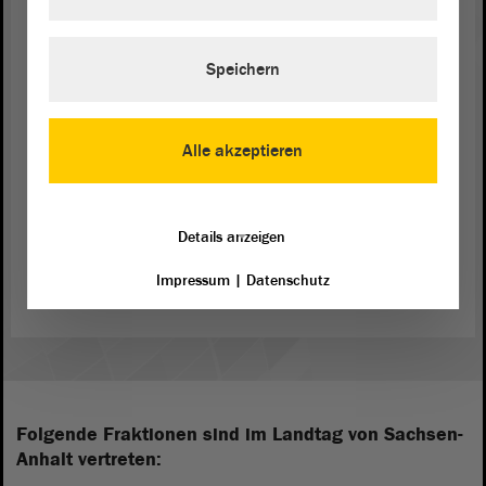
Radverkehr zur Verfügung zu stellen. Wir werden
auch daher der
Beschlussempfehlung
nicht
zustimmen. - Danke für Ihre Aufmerksamkeit.
Speichern
(Beifall bei der LINKEN)
Alle akzeptieren
Details anzeigen
Zurück zur Landtagssitzung
Impressum
|
Datenschutz
Folgende Fraktionen sind im Landtag von Sachsen-
Anhalt vertreten: