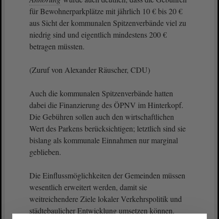
für Bewohnerparkplätze mit jährlich 10 € bis 20 €
aus Sicht der kommunalen Spitzenverbände viel zu
niedrig sind und eigentlich mindestens 200 €
betragen müssten.
(Zuruf von Alexander Räuscher, CDU)
Auch die kommunalen Spitzenverbände hatten
dabei die Finanzierung des ÖPNV im Hinterkopf.
Die Gebühren sollen auch den wirtschaftlichen
Wert des Parkens berücksichtigen; letztlich sind sie
bislang als kommunale Einnahmen nur marginal
geblieben.
Die Einflussmöglichkeiten der Gemeinden müssen
wesentlich erweitert werden, damit sie
weitreichendere Ziele lokaler Verkehrspolitik und
städtebaulicher Entwicklung umsetzen können.