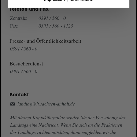
Telefon und Fax
Zentrale:
0391 / 560 - 0
Fax:
0391 / 560 - 1123
Presse- und Öffentlichkeitsarbeit
0391 / 560 - 0
Besucherdienst
0391 / 560 - 0
Kontakt
landtag@lt.sachsen-anhalt.de
Mit diesem Kontaktformular senden Sie der Verwaltung des
Landtags eine Nachricht. Wenn Sie sich an die Fraktionen
des Landtags richten möchten, dann empfehlen wir die