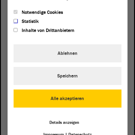
Notwendige Cookies
Statistik
Inhalte von Drittanbietern
Ablehnen
Speichern
Postanschrift
von Sachsen-Anhalt
Landtag
Domplatz 6–9
Alle akzeptieren
39104 Magdeburg
Wegbeschreibung
Details anzeigen
Auf Google Maps
Impressum
|
Datenschutz