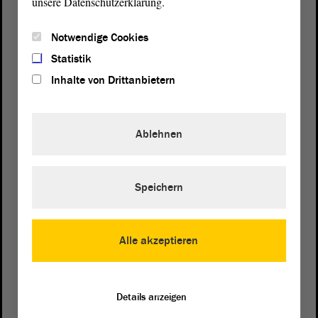
unsere Datenschutzerklärung.
Notwendige Cookies
Statistik
Inhalte von Drittanbietern
Ablehnen
Speichern
Postanschrift
von Sachsen-Anhalt
Landtag
Domplatz 6–9
Alle akzeptieren
39104 Magdeburg
Wegbeschreibung
Details anzeigen
Auf Google Maps