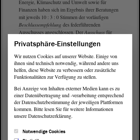
Energie, Klimaschutz und Umwelt sowie für
Finanzen haben sich im Ergebnis ihrer Beratungen
mit jeweils 10 : 3 : 0 Stimmen der vorläufigen
Beschlussempfehlung
des federführenden
Ausschusses angeschlossen. Der
Ausschuss
für
Wirtschaft und Tourismus hat den
Privatsphäre-Einstellungen
Beratungsgegenstand nicht behandelt.
Wir nutzen Cookies auf unserer Website. Einige von
Die abschließende Befassung im
Ausschuss
für
ihnen sind technisch notwendig, während andere uns
Bundes- und Europaangelegenheiten, Medien
helfen, diese Website zu verbessern oder zusätzliche
Funktionalitäten zur Verfügung zu stellen.
sowie Kultur fand am 11. November 2022 statt.
Gemäß § 29 Abs. 3 der
Geschäftsordnung
des
Bei Anzeige von Inhalten externer Medien kann es zu
Landtages kann der federführende
Ausschuss
nach
einer Datenübertragung und -verarbeitung entsprechend
Ablauf von vier Kalenderwochen nach
der Datenschutzbestimmung der jeweiligen Plattformen
Verabschiedung der vorläufigen
kommen. Bitte lesen Sie für weitere Informationen
Beschlussempfehlung
seine
Beschlussempfehlung
unsere Datenschutzerklärung.
an den
Landtag
beschließen. Davon hat der
Ausschuss
Gebrauch gemacht und schließlich mit
Notwendige Cookies
den Stimmen der
Fraktion
der CDU, der SPD, der