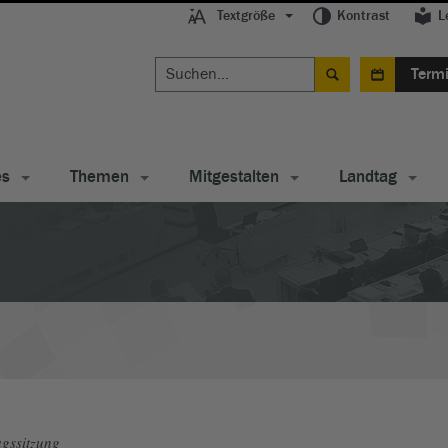
Textgröße
Kontrast
L
Term
es
Themen
Mitgestalten
Landtag
gssitzung