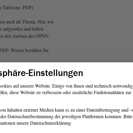
n Tarricone, FDP)
en auch als Thema. Nur, wir
t aufgerufen und haben
ten den Ausbau des ÖPNV,
FDP: Wovon bezahlen Sie
sphäre-Einstellungen
alle Menschen diesen ÖPNV
ookies auf unserer Website. Einige von ihnen sind technisch notwendi
lfen, diese Website zu verbessern oder zusätzliche Funktionalitäten zu
 der LINKEN - Guido
mit bezahlen wir das denn?
von der FDP)
on Inhalten externer Medien kann es zu einer Datenübertragung und -v
der Datenschutzbestimmung der jeweiligen Plattformen kommen. Bitte 
uns noch einmal angucken,
mationen unsere Datenschutzerklärung.
ioniert. Dann sagen die Leute