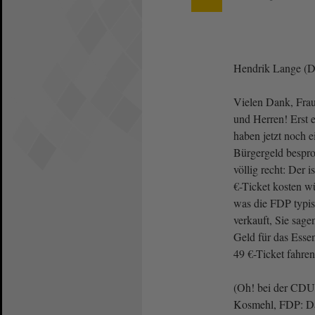
Hendrik Lange (
Vielen Dank, Frau
und Herren! Erst e
haben jetzt noch e
Bürgergeld bespr
völlig recht: Der 
€-Ticket kosten w
was die FDP typisc
verkauft, Sie sag
Geld für das Esse
49 €-Ticket fahren
(Oh! bei der CDU
Kosmehl, FDP: Das