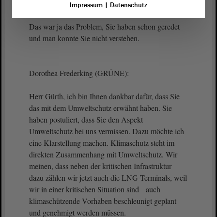
Vizepräsidentin Anne-Marie Keding:
Impressum
|
Datenschutz
Das war ja das Problem, Sie haben schon geredet
und man konnte Sie nicht verstehen.
Dorothea Frederking (GRÜNE):
Herr Gürth, ich bin Ihnen dankbar dafür, dass Sie
das mit dem Umweltschutz erwähnt haben. Sie
haben postuliert, dass Sie den Aspekt
Umweltschutz bei uns vermissen. Dazu möchte ich
eine Klarstellung machen. Klimaschutz steht im
direkten Zusammenhang mit Umweltschutz. Wir
meinen, dass neben der kritischen Infrastruktur
dazu zählen wir jetzt auch die LNG-Terminals, weil
wir in einer kritischen Situation sind auch
klimaschützende Vorhaben beschleunigt geplant
und genehmigt werden müssen.