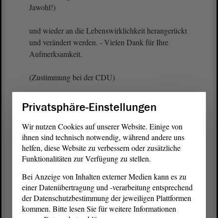
Jawohl!)
und wieder an die Lebenswirklichkeit herangerückt
und verändert werden. - Vielen Dank für Ihre
Aufmerksamkeit.
(Zustimmung bei der CDU)
Privatsphäre-Einstellungen
Vizepräsidentin Anne-Marie Keding:
Wir nutzen Cookies auf unserer Website. Einige von
Frau Frederking möchte eine Intervention
ihnen sind technisch notwendig, während andere uns
anbringen. - Frau Frederking, bitte.
helfen, diese Website zu verbessern oder zusätzliche
Funktionalitäten zur Verfügung zu stellen.
Bei Anzeige von Inhalten externer Medien kann es zu
Dorothea Frederking (GRÜNE):
einer Datenübertragung und -verarbeitung entsprechend
der Datenschutzbestimmung der jeweiligen Plattformen
Herr Gürth, ich bin Ihnen dankbar dafür
kommen. Bitte lesen Sie für weitere Informationen