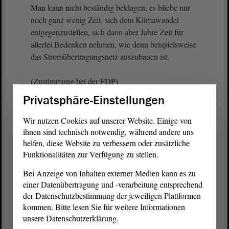
Man kann nicht beständig beklagen, es bliebe nur
noch ganz wenig Zeit, sich dem Klimawandel
entgegenzustellen, sich dann aber Jahre Zeit für
allerlei Bedenken nehmen, wie denn beispielsweise
das Stromübertragungsnetz auszubauen ist.
(Zustimmung bei der FDP)
Privatsphäre-Einstellungen
In diesem Zusammenhang ist es uns als Freien
Demokraten bekanntlich wichtig, dass wir in allen
Wir nutzen Cookies auf unserer Website. Einige von
Infrastrukturbereichen die Planungs- und
ihnen sind technisch notwendig, während andere uns
Genehmigungsverfahren beschleunigen wollen.
helfen, diese Website zu verbessern oder zusätzliche
Funktionalitäten zur Verfügung zu stellen.
(Zustimmung bei der FDP)
Bei Anzeige von Inhalten externer Medien kann es zu
einer Datenübertragung und -verarbeitung entsprechend
Wenn vom grünen NRW-Verkehrsminister
der Datenschutzbestimmung der jeweiligen Plattformen
behauptet wird, man müsse vermeintlich gute
kommen. Bitte lesen Sie für weitere Informationen
Infrastruktur priorisieren, dann hat er vermutlich
unsere Datenschutzerklärung.
parteipolitische Prioritäten im Blick.