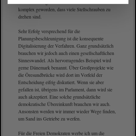
ohnehin nicht getan sein. Die Materie ist so
komplex geworden, dass viele Stellschrauben zu
drehen sind.
Sehr Erfolg versprechend für die
Planungsbeschleunigung ist die konsequente
Digitalisierung der Verfahren. Ganz grundsätzlich
brauchen wir jedoch auch einen gesellschaftlichen
Sinneswandel. Als hervorragendes Beispiel wird
gerne Dänemark benannt. Über Großprojekte wie
die Öresundbrücke wird dort im Vorfeld der
Entscheidung eifrig diskutiert. Wenn sie aber
gefallen ist, übrigens im Parlament, dann wird sie
auch akzeptiert. Eine solche grundsätzliche
demokratische Übereinkunft brauchen wir auch.
Ansonsten werden wir immer wieder Wege finden,
um Sand ins Getriebe zu werfen.
Für die Freien Demokraten werbe ich um die