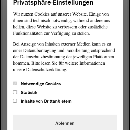
Privatsphäre-Einstellungen
Es geht, wenn man will. Wollen wir unseren
Wir nutzen Cookies auf unserer Website. Einige von
Wohlstand durch unsere Wettbewerbsfähigkeit,
ihnen sind technisch notwendig, während andere uns
wollen wir unseren
Sozialstaat
, unsere
helfen, diese Website zu verbessern oder zusätzliche
internationale Wettbewerbsfähigkeit behalten,
Funktionalitäten zur Verfügung zu stellen.
müssen wir eher solche Verfahren haben wie beim
Bei Anzeige von Inhalten externer Medien kann es zu
Bau von LNG-Terminals als solche, wie wir uns
einer Datenübertragung und -verarbeitung entsprechend
jetzt zumuten.
der Datenschutzbestimmung der jeweiligen Plattformen
kommen. Bitte lesen Sie für weitere Informationen
(Zustimmung von Andreas Schumann, CDU, und
unsere Datenschutzerklärung.
von Kathrin Tarricone, FDP)
Notwendige Cookies
Deswegen müssen wir, und zwar dringend und
sofort, die Planungs- und Genehmigungsverfahren
Statistik
straffen, verkürzen und so modernisieren, dass die
Inhalte von Drittanbietern
Modernisierung unserer Infrastruktur zügiger
vorangeht.
Ablehnen
Mit unserem
Antrag
wollen wir als
Koalition
aber