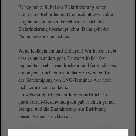
Es beginnt z. B. bei der Elektrifizierung schon
damit, dass Behörden im Durchschnitt zwei Jahre
lang brauchen, um zu berechnen, ob sich die
Elektrifizierung überhaupt lohnt. Dann geht der
Planungswahnsinn erst los.
Werte Kolleginnen und Kollegen! Wir haben erlebt,
dass es auch anders geht. Es war wirklich fast
unglaublich, sehr beeindruckend und für mich sogar
ermutigend, noch einmal initiativ zu werden: Bei
der Genehmigung von LNG-Terminals war noch
nicht einmal eine einfache
Umweltverträglichkeitsprüfung erforderlich. In
quasi Ferrari-Geschwindigkeit gab es einen grünen
Stempel und die Baufahrzeuge zur Errichtung
dieser Terminals rückten an.
(Guido Heuer, CDU: Doppelmoral!)