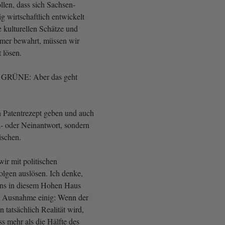
len, dass sich Sachsen-
g wirtschaftlich entwickelt
e kulturellen Schätze und
ümer bewahrt, müssen wir
t lösen.
, GRÜNE: Aber das geht
n Patentrezept geben und auch
a- oder Neinantwort, sondern
ischen.
wir mit politischen
lgen auslösen. Ich denke,
uns in diesem Hohen Haus
ner Ausnahme einig: Wenn der
 tatsächlich Realität wird,
ss mehr als die Hälfte des