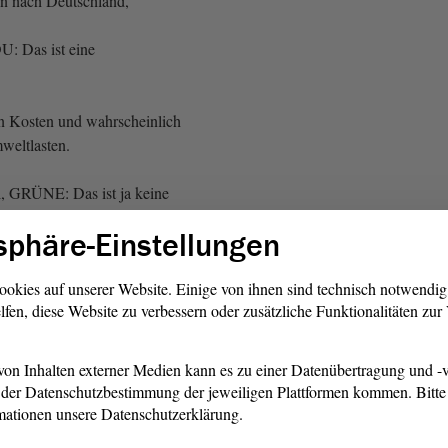
hn nach Deutschland,
: Das ist eine
n Kosten und wahrscheinlich
weltlasten.
el, GRÜNE: Das ist ja keine
sphäre-Einstellungen
h zähle auf, welche
gibt. Darüber, ob das am Ende
ookies auf unserer Website. Einige von ihnen sind technisch notwendi
lfen, diese Website zu verbessern oder zusätzliche Funktionalitäten zu
iden wir wahrscheinlich
on Inhalten externer Medien kann es zu einer Datenübertragung und -v
keit ist zu schauen, ob wir
der Datenschutzbestimmung der jeweiligen Plattformen kommen. Bitte 
 Lagerstätten haben, denen
mationen unsere Datenschutzerklärung.
ende Material entnehmen