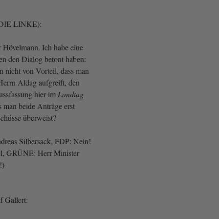
(DIE LINKE):
 Hövelmann. Ich habe eine
ben den Dialog betont haben:
n nicht von Vorteil, dass man
errn Aldag aufgreift, den
ussfassung hier im
Landtag
s man beide Anträge erst
schüsse überweist?
dreas Silbersack, FDP: Nein!
gel, GRÜNE: Herr Minister
!)
 Gallert: