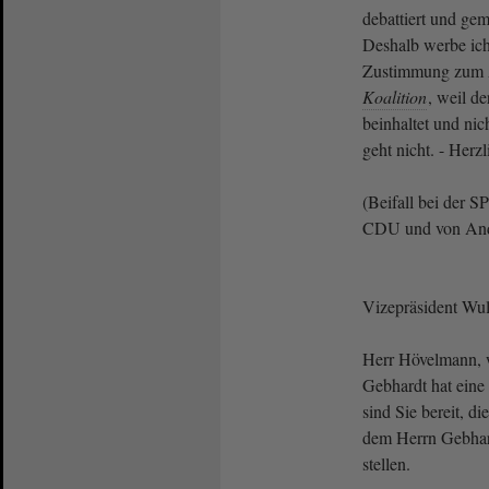
debattiert und ge
Deshalb werbe ich
Zustimmung zum A
Koalition
, weil d
beinhaltet und nic
geht nicht. - Herz
(Beifall bei der 
CDU und von Andr
Vizepräsident Wulf
Herr Hövelmann, w
Gebhardt hat eine 
sind Sie bereit, d
dem Herrn Gebhard
stellen.