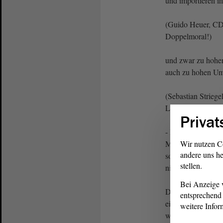
und importieren i
(Guido Heuer, CDU
Doppelmoral!)
und zwar zu hohe
auch zu hohen Um
(Sebastian Strieg
Lösung!)
Privat
- Herr Striegel, ic
Möglichkeiten es 
Wir nutzen C
andere uns he
so kommt, entsche
stellen.
nicht.
Bei Anzeige v
Die dritte Möglich
entsprechend 
eigene Abbau- und
weitere Infor
wir das entsprech