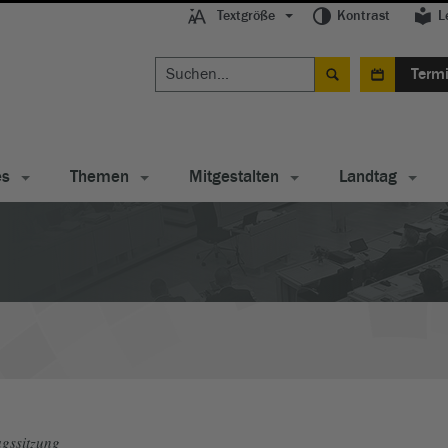
Textgröße
Kontrast
L
Term
es
Themen
Mitgestalten
Landtag
gssitzung