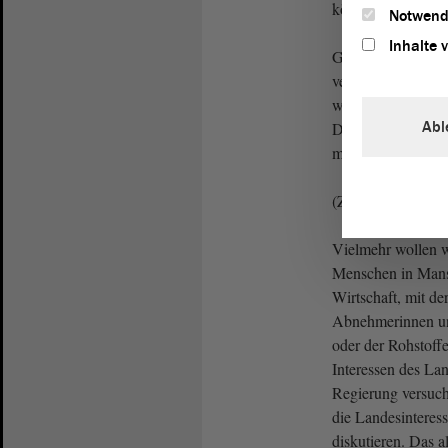
können.
Notwend
Inhalte 
Genau diesen Ziel
versuchen abzuwä
wir: Es ist nicht 
Abl
Diskussion eine o
mögliche Lösunge
(Zustimmung bei
Vielmehr wollen w
Menschen in Mansf
Wirtschaft, mit der
Abnehmerinnen u
oder der Rohstoffe
Interessen des Lan
Regierung versuch
die Landesinteres
diskutieren. Das 