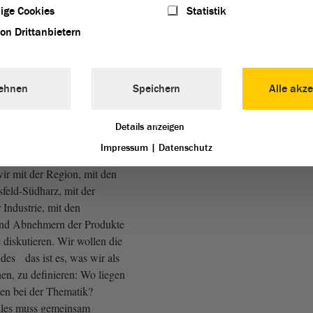
ige Cookies
Statistik
von Drittanbietern
konflikt müssen wir
gen. Dahin gehend sagen
klug, schon zu Beginn der
ehnen
Speichern
Alle akze
der mehrere Türen als
n zuzuschlagen.
Details anzeigen
 der CDU)
Impressum
|
Datenschutz
ir mit der Region, mit den
eld-Südharz, mit der
 Industrie, mit den
nd Abnehmern der Produkte
 diskutieren. Wir wollen die
des das ist es, was wir als
en, zu definieren: Wo liegen
sen bei der Thematik?
alles muss gemeinsam