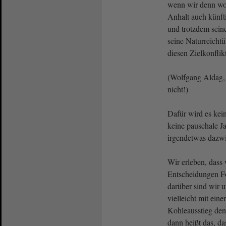
wenn wir denn wol
Anhalt auch künfti
und trotzdem sein
seine Naturreicht
diesen Zielkonflik
(Wolfgang Aldag
nicht!)
Dafür wird es kei
keine pauschale J
irgendetwas dazw
Wir erleben, dass 
Entscheidungen Fo
darüber sind wir 
vielleicht mit ei
Kohleausstieg denn
dann heißt das, da