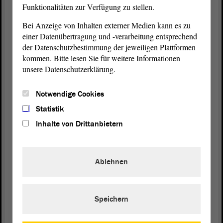
Funktionalitäten zur Verfügung zu stellen.
Herr Schulze, es gibt eine Frage von Frau
Frederking - Bitte.
Bei Anzeige von Inhalten externer Medien kann es zu
einer Datenübertragung und -verarbeitung entsprechend
der Datenschutzbestimmung der jeweiligen Plattformen
Dorothea Frederking (GRÜNE):
kommen. Bitte lesen Sie für weitere Informationen
unsere Datenschutzerklärung.
Das jetzige Abbaugebiet hat noch eine Reichweite
von 70 Jahren.
Notwendige Cookies
Statistik
Inhalte von Drittanbietern
Sven Schulze (Minister für Wirtschaft, Tourismus,
Landwirtschaft und Forsten):
Ablehnen
Ich verstehe das total schlecht.
(Matthias Büttner, Staßfurt, AfD: Das ist die
Schnabeltasse!)
Speichern