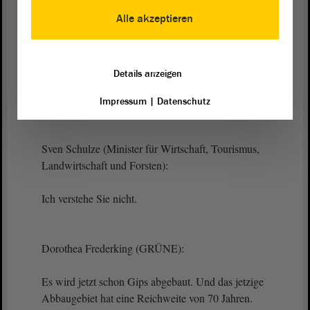
Dorothea Frederking (GRÜNE):
Alle akzeptieren
Das jetzige Abbaugebiet; es wird ja jetzt schon
Gips abgebaut.
Details anzeigen
(Zurufe von der AfD - Unruhe)
Impressum
|
Datenschutz
Sven Schulze (Minister für Wirtschaft, Tourismus,
Landwirtschaft und Forsten):
Ich verstehe Sie nicht.
Dorothea Frederking (GRÜNE):
Es wird jetzt schon Gips abgebaut. Und das jetzige
Abbaugebiet hat eine Reichweite von 70 Jahren.