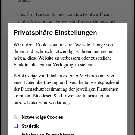
Insofern: Lassen Sie uns den Gesetzentwurf heute
in die Ausschüsse überweisen! Lassen Sie uns dort
noch diskutieren! Gegebenenfalls gibt es noch ein,
Privatsphäre-Einstellungen
zwei, drei Dinge, die man noch verbessern kann.
Und lassen Sie uns ihn dann noch kurzfristig
Wir nutzen Cookies auf unserer Website. Einige von
beschließen. Die Sachsen-Anhalterinnen und
ihnen sind technisch notwendig, während andere uns
Sachsen-Anhalter, die in Funklöchern leben oder
helfen, diese Website zu verbessern oder zusätzliche
Funktionalitäten zur Verfügung zu stellen.
durch solche fahren, und die Firmen, die davon
betroffen sind, werden es Ihnen danken. - Vielen
Bei Anzeige von Inhalten externer Medien kann es zu
herzlichen Dank.
einer Datenübertragung und -verarbeitung entsprechend
der Datenschutzbestimmung der jeweiligen Plattformen
kommen. Bitte lesen Sie für weitere Informationen
unsere Datenschutzerklärung.
Notwendige Cookies
Zurück zur Landtagssitzung
Statistik