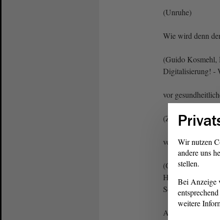
(Unruhe)
Wie wird denn de
(Guido Kosmehl, 
Digitalisierung! -
vor gesundheitlic
Privat
(Zurufe)
von Mobilfunk un
Wir nutzen C
andere uns he
stellen.
(Guido Kosmehl, F
Herr Henke! Sagen
Bei Anzeige v
Sebastian Strieg
entsprechend 
weitere Infor
Aus Steuergeldern