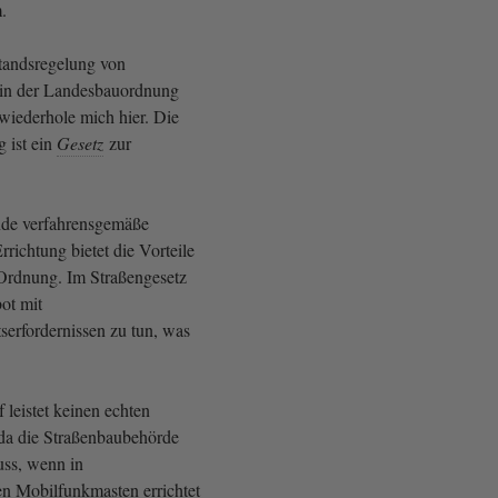
.
tandsregelung von
in der Landesbauordnung
wiederhole mich hier. Die
 ist ein
Gesetz
zur
nde verfahrensgemäße
richtung bietet die Vorteile
Ordnung. Im Straßengesetz
ot mit
serfordernissen zu tun, was
leistet keinen echten
da die Straßenbaubehörde
ss, wenn in
n Mobilfunkmasten errichtet