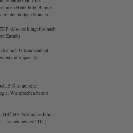
ones einsetzbar. Und:
volumen Hinterhöfe, Bäume
ndern den nötigen Kontakt.
DP: Also, es klingt fast nach
ere Zurufe)
ch eine 5-G-Sendeeinheit
er ist die Kapazität.
ch, 5 G ist nur eine
gie. Wir sprechen bereits
el, GRÜNE: Wohin das führt,
! - Lachen bei der CDU)