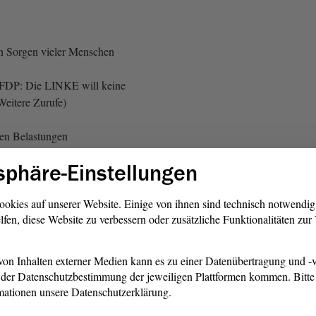
n Sorgen vieler Menschen
FDP: Die LINKE will keine
 Weitere Zurufe)
hen Belastungen
sphäre-Einstellungen
d 5 G entsprochen?
ookies auf unserer Website. Einige von ihnen sind technisch notwendi
lfen, diese Website zu verbessern oder zusätzliche Funktionalitäten zu
DP: Sagen Sie es lauter,
 Sie es lauter! - Zuruf von
on Inhalten externer Medien kann es zu einer Datenübertragung und -v
el, GRÜNE)
der Datenschutzbestimmung der jeweiligen Plattformen kommen. Bitte 
mationen unsere Datenschutzerklärung.
 sollen jetzt Funkmasten in