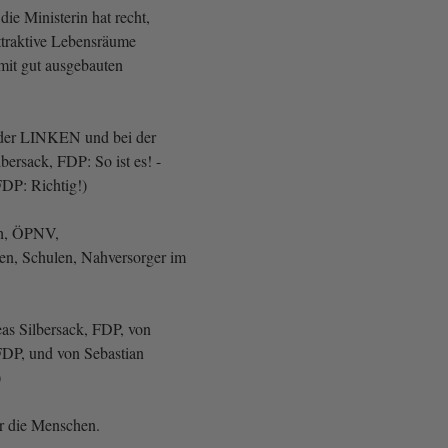
die Ministerin hat recht,
ttraktive Lebensräume
 mit gut ausgebauten
der LINKEN und bei der
ersack, FDP: So ist es! -
DP: Richtig!)
ch, ÖPNV,
en, Schulen, Nahversorger im
as Silbersack, FDP, von
DP, und von Sebastian
)
ür die Menschen.