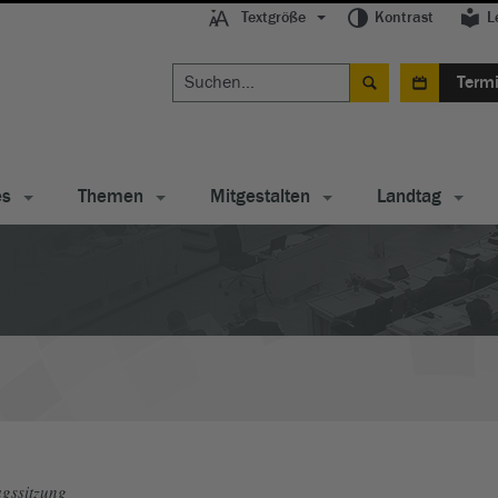
Textgröße
Kontrast
L
Term
es
Themen
Mitgestalten
Landtag
gssitzung