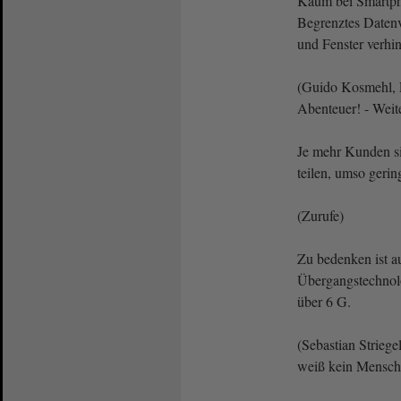
Kaum bei Smartph
Begrenztes Daten
und Fenster verhi
(Guido Kosmehl, F
Abenteuer! - Weit
Je mehr Kunden si
teilen, umso gering
(Zurufe)
Zu bedenken ist au
Übergangstechnolo
über 6 G.
(Sebastian Strieg
weiß kein Mensch