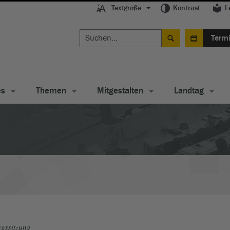
Textgröße
Kontrast
L
Term
es
Themen
Mitgestalten
Landtag
gssitzung