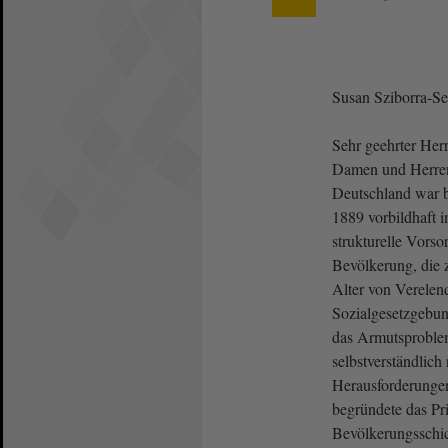
Susan Sziborra-S
Sehr geehrter Herr
Damen und Herren
Deutschland war b
1889 vorbildhaft i
strukturelle Vorso
Bevölkerung, die z
Alter von Verelen
Sozialgesetzgebun
das Armutsproble
selbstverständlich
Herausforderungen
begründete das Pri
Bevölkerungsschi