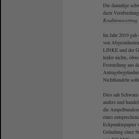
Die damalige schw
dazu Verabredunge
Koalitionsvertrag
Im Jahr 2019 gab
von Abgeordneten
LINKE und der G
leider nichts, obw
Feststellung aus d
Antragsbegründung 
Nichthandeln soll
Dies sah Schwarz
anders und handelte
die Ampelbundesr
eines entsprechend
Eckpunktepapier v
Gründung einer Sti