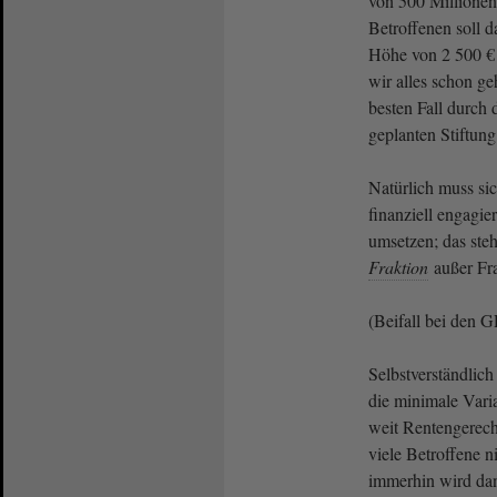
von 500 Millionen
Betroffenen soll 
Höhe von 2 500 €
wir alles schon ge
besten Fall durch 
geplanten Stiftun
Natürlich muss si
finanziell engagie
umsetzen; das ste
Fraktion
außer Fr
(Beifall bei den
Selbstverständlich
die minimale Vari
weit Rentengerech
viele Betroffene ni
immerhin wird dan