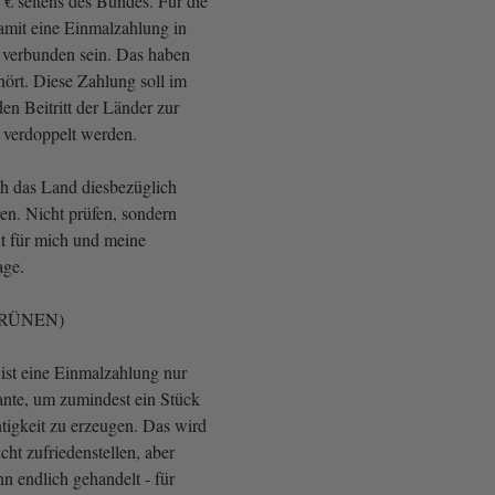
 € seitens des Bundes. Für die
damit eine Einmalzahlung in
 verbunden sein. Das haben
hört. Diese Zahlung soll im
den Beitritt der Länder zur
g verdoppelt werden.
ch das Land diesbezüglich
ren. Nicht prüfen, sondern
ht für mich und meine
age.
 GRÜNEN)
 ist eine Einmalzahlung nur
ante, um zumindest ein Stück
tigkeit zu erzeugen. Das wird
cht zufriedenstellen, aber
n endlich gehandelt - für