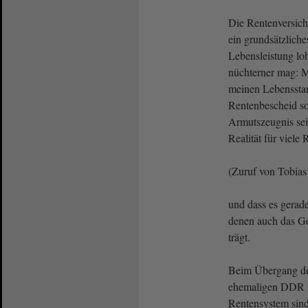
Die Rentenversich
ein grundsätzliche
Lebensleistung loh
nüchterner mag: M
meinen Lebensstan
Rentenbescheid so
Armutszeugnis sei
Realität für viele
(Zuruf von Tobia
und dass es gerade
denen auch das Ge
trägt.
Beim Übergang de
ehemaligen DDR i
Rentensystem sin