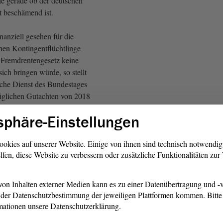
ie gerade ob der deutschen
st beschämend ist.
anziell gesehen für die
chen Kontingentflüchtlinge
 Fremdrentengesetz keine
ich bringen würde, so stellt
iche Dienst des Bundestages
üglichen Gutachten von 2018
Die finanzielle Situation der
sphäre-Einstellungen
rer dürfte sich auch bei einer
t Spätaussiedlern kaum
 der Kürzungsregelungen des
ookies auf unserer Website. Einige von ihnen sind technisch notwendi
lfen, diese Website zu verbessern oder zusätzliche Funktionalitäten zu
emdrentengesetzes ist die
tz
zu zahlende Rente
 60 % zu begrenzen, sodass
on Inhalten externer Medien kann es zu einer Datenübertragung und -v
en weiterhin lediglich ein
der Datenschutzbestimmung der jeweiligen Plattformen kommen. Bitte 
stungen der Grundsicherung
mationen unsere Datenschutzerklärung.
würde. So ist die Gruppe der