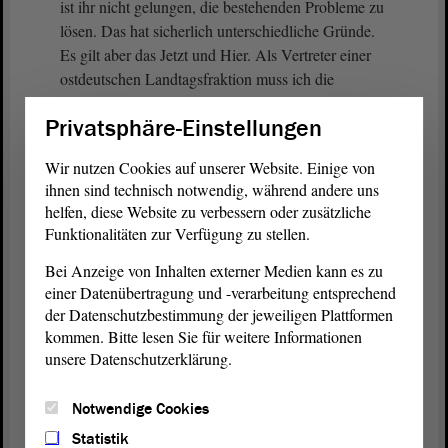
ist ihr nicht gelungen, die bestehenden Probleme zu
lösen. Das hat sicherlich unterschiedliche Gründe.
Es gilt aber das Jetzt und Hier. Als Vertreter einer
ostdeutschen Landtagsfraktion muss ich die
Situation als unbefriedigend bezeichnen.
Privatsphäre-Einstellungen
Es geht also darum, denjenigen, die seit Jahren, ja,
Wir nutzen Cookies auf unserer Website. Einige von
teilweise Jahrzehnten um eine Anerkennung ihrer
ihnen sind technisch notwendig, während andere uns
Lebensleistung auch im Rentenrecht kämpfen,
helfen, diese Website zu verbessern oder zusätzliche
deutlich zu machen, dass sie die Unterstützung des
Funktionalitäten zur Verfügung zu stellen.
Landes bekommen.
Bei Anzeige von Inhalten externer Medien kann es zu
einer Datenübertragung und -verarbeitung entsprechend
(Zustimmung von Eva von Angern, DIE LINKE)
der Datenschutzbestimmung der jeweiligen Plattformen
kommen. Bitte lesen Sie für weitere Informationen
Das haben wir auch unter Punkt 5 unseres
unsere Datenschutzerklärung.
Alternativantrags deutlich gemacht.
Notwendige Cookies
Der Härtefallfonds ist ein erster Schritt. Weitere
Schritte müssen aus unserer Sicht folgen.
Statistik