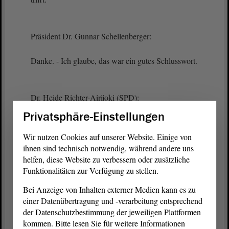
Präsident Dr. Gunnar Schellenberger:
Danke. - Ich glaube, das war ein gutes Schlusswort.
Dr. Heide Richter-Airijoki (SPD):
Privatsphäre-Einstellungen
Der Schutz der Außengrenzen ist Gegenstand
gemeinsamer
Wir nutzen Cookies auf unserer Website. Einige von
ihnen sind technisch notwendig, während andere uns
(Tobias Rausch, AfD: Redezeitüberschreitung!)
helfen, diese Website zu verbessern oder zusätzliche
Funktionalitäten zur Verfügung zu stellen.
menschenrechtsorientierter EU- Politik. - Ich bitte
Bei Anzeige von Inhalten externer Medien kann es zu
um Ablehnung des Antrages.
einer Datenübertragung und -verarbeitung entsprechend
der Datenschutzbestimmung der jeweiligen Plattformen
(Beifall bei der SPD, bei der LINKEN und bei den
kommen. Bitte lesen Sie für weitere Informationen