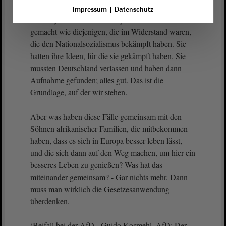
Impressum
|
Datenschutz
Das Asylrecht ist für solche politischen Aktivisten
gemacht wie diejenigen, die im Widerstand waren,
die den Nationalsozialismus bekämpft haben. Sie
hatten ihre Ideen, für die sie gekämpft haben. Sie
mussten Deutschland verlassen und haben dann
Aufnahme gefunden; alles gut. Das ist die
Grundlage, auf der wir stehen.
Aber was haben diese Fälle gemeinsam mit den
Söhnen afrikanischer Familien, die mitbekommen
haben, dass es sich in Europa besser leben lässt,
und die sich dann auf den Weg machen, um hier ein
besseres Leben zu genießen? Was hat das
miteinander gemeinsam? - Gar nichts mehr. Dann
muss man wirklich die Gesetzesanwendung
überdenken.
(Beifall bei der AfD - Guido Kosmehl, AfD: Der