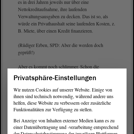
es in drei Jahren jeweils nur über eine
Nettokreditaufnahme, ihre laufenden
Verwaltungsausgaben zu decken. Das ist so, als
würde ein Privathaushalt seine laufenden Kosten, z.
B. Miete, über einen Kredit finanzieren.
(Rüdiger Erben, SPD: Aber die werden doch
geprüft!)
Aber es kommt noch schlimmer. Schon die
Überschrift
Privatsphäre-Einstellungen
(Rüdiger Erben, SPD: Keine Ahnung!)
Wir nutzen Cookies auf unserer Website. Einige von
ihnen sind technisch notwendig, während andere uns
- Ganz ruhig bleiben. Sie können gern etwas dazu
helfen, diese Website zu verbessern oder zusätzliche
Funktionalitäten zur Verfügung zu stellen.
sagen.
Bei Anzeige von Inhalten externer Medien kann es zu
(Rüdiger Erben, SPD: Nein, ganz sicher nicht! -
einer Datenübertragung und -verarbeitung entsprechend
Zurufe von der SPD)
der Datenschutzbestimmung der jeweiligen Plattformen