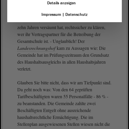
Details anzeigen
der
Landesrechnungshof
hinsichtlich der
Abwicklung des PPP-Vertrages zur Gesamtschule
Impressum
|
Datenschutz
Sülzetal fest, dass es die Gemeinde seit mehr als
zehn Jahren versäumt hat, rechtssicher zu klären,
wer ihr Vertragspartner für die Betreibung der
Gesamtschule ist. - Unglaublich! Der
Landesrechnungshof
kam zu Aussagen wie: Die
Gemeinde hat im Prüfungszeitraum den Grundsatz
des Haushaltsausgleichs in allen Haushaltsjahren
verletzt.
Glauben Sie bitte nicht, dass wir am Tiefpunkt sind.
Da geht noch was: Von den 64 geprüften
Tarifbeschäftigten waren 55 Personalfälle - 86 % -
zu beanstanden. Die Gemeinde zahlte zwei
Beschäftigten Entgelt ohne ausreichende
haushaltsrechtliche Ermächtigung. Die im
Stellenplan ausgewiesenen Stellen wiesen nicht die