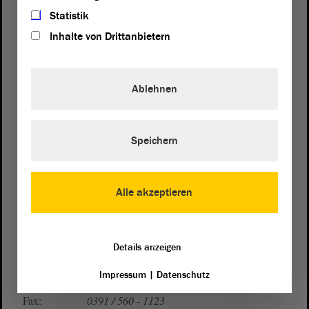
Statistik
Inhalte von Drittanbietern
Ablehnen
Postanschrift
von Sachsen-Anhalt
Landtag
Speichern
Domplatz 6–9
39104 Magdeburg
Alle akzeptieren
Wegbeschreibung
Auf Google Maps
Details anzeigen
Telefon und Fax
Impressum
|
Datenschutz
Zentrale:
0391 / 560 - 0
Fax:
0391 / 560 - 1123