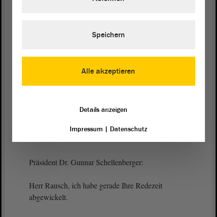
- Ja, wahrscheinlich in Dessau. - Sollten wir alle
uns nicht lieber dafür einsetzen, dass es endlich
genug normale oder einfache Radwege zwischen
Speichern
Gemeinden gibt?
(Matthias Büttner, Staßfurt, AfD: Ja!)
Alle akzeptieren
Wie lange dauert es, einen Radweg zu bauen, vom
Beschluss bis zur Einweihung? - Ewig. Hierbei
Details anzeigen
könnten Sie sich aktiv einbringen. Das wäre auch
einmal ein Beitrag zu der von Ihnen
Impressum
|
Datenschutz
Präsident Dr. Gunnar Schellenberger:
Herr Rausch, ich habe gerade Ihre Redezeit
abgewickelt.