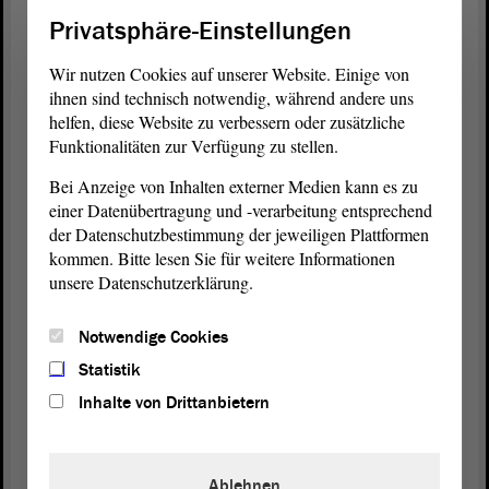
(Zuruf von Kathrin Tarricone, FDP)
Privatsphäre-Einstellungen
Und dann auch noch die Radschnellwege. Das
Wir nutzen Cookies auf unserer Website. Einige von
funktioniert in Städten und deren angrenzenden
ihnen sind technisch notwendig, während andere uns
Industriegebieten und im Speckgürtel, aber doch
helfen, diese Website zu verbessern oder zusätzliche
Funktionalitäten zur Verfügung zu stellen.
nicht auf dem Land.
Bei Anzeige von Inhalten externer Medien kann es zu
(Zuruf von Kathrin Tarricone, FDP)
einer Datenübertragung und -verarbeitung entsprechend
der Datenschutzbestimmung der jeweiligen Plattformen
Die Definition von Radschnellwegen sagt es doch
kommen. Bitte lesen Sie für weitere Informationen
selbst: Radschnellwege sind Wege, die der zügigen
unsere Datenschutzerklärung.
Abwicklung größerer Radverkehrsmengen dienen.
Wo bitte gibt es in Sachsen-Anhalt größere
Notwendige Cookies
Radverkehrsmengen?
Statistik
Inhalte von Drittanbietern
(Zustimmung bei der AfD und von Guido
Kosmehl, FDP - Oliver Kirchner, AfD, lacht -
Zuruf)
Ablehnen