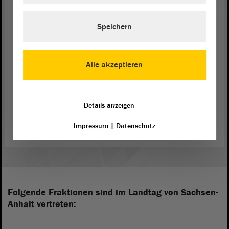
wir dem gegenüber ein bisschen skeptisch.
Speichern
(Zustimmung bei der SPD, bei der LINKEN und
von Guido Heuer, CDU)
Alle akzeptieren
Zurück zur Landtagssitzung
Details anzeigen
Impressum
|
Datenschutz
Folgende Fraktionen sind im Landtag von Sachsen-
Anhalt vertreten: