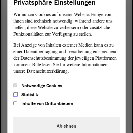
Privatsphäre-Einstellungen
die Sondernutzung nach Absatz 1 kann die
Gemeinde geeignete Flächen auf Ortsdurchfahrten
Wir nutzen Cookies auf unserer Website. Einige von
einer Landes- oder Kreisstraße und an
ihnen sind technisch notwendig, während andere uns
Gemeindestraßen bestimmen.
helfen, diese Website zu verbessern oder zusätzliche
Funktionalitäten zur Verfügung zu stellen.
Wenn ich das richtig lese, würde das bedeuten,
Bei Anzeige von Inhalten externer Medien kann es zu
Gemeinden können Carsharing nur an
einer Datenübertragung und -verarbeitung entsprechend
Durchfahrtsstraßen errichten. Es wäre völlig absurd,
der Datenschutzbestimmung der jeweiligen Plattformen
das zu wollen. Meine
Fraktion
wird in der nächsten
kommen. Bitte lesen Sie für weitere Informationen
Sitzung des Stadtrates der
Landeshauptstadt
einen
unsere Datenschutzerklärung.
Antrag
dazu einbringen, wo in verschiedenen
Stadtteilen ein paar Plätze für Carsharing
Notwendige Cookies
ausgewiesen werden. Das werden ausdrücklich
keine Ortsdurchfahrten sein. Ich lese das so, dass
Statistik
das nach dem vorliegenden Gesetzentwurf dann
Inhalte von Drittanbietern
verboten wäre. Das wäre Blödsinn. Das besprechen
wir in Ruhe im
Ausschuss
. Vielleicht finden wir
etwas, das man tatsächlich in eine gesetzliche
Ablehnen
Regelung geben muss. Nach heutigem Stand wären