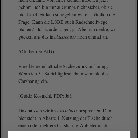
gehört - ich bin mir allerdings nicht sicher, ob sie
nicht auch einfach so regelbar wäre , nämlich die
Frage: Kann die LSBB auch Radschnellwege
planen? - Ich würde sagen, ja. Aber ich denke, wir
gucken uns das im
Ausschuss
noch einmal an.
(Oh! bei der AfD)
Eine kleine inhaltliche Sache zum Carsharing.
Wenn ich § 18a richtig lese, dann schränkt das
Carsharing ein.
(Guido Kosmehl, FDP: Ja!)
Das müssen wir im
Ausschuss
besprechen. Denn
hier steht in Absatz 1: Nutzung der Fläche durch
einen oder mehrere Carsharing-Anbieter nach
Maßgabe der Absätze 2 bis 6. Dann heißt es: Für