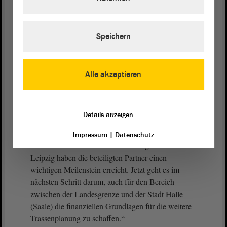
„Für die weitere Planung des sächsischen Teils des
geplanten Radschnellweges Halle-Leipzig hat der
Speichern
Freistaat Sachsen eine Förderzusage von rund 1,95
Millionen € vom Bund erhalten.“
Alle akzeptieren
Leipzigs Oberbürgermeister Burkhard Jung wird in
diesem Zusammenhang zitiert:
Details anzeigen
„Mit der Förderzusage des
Bundesverkehrsministeriums für die Planung des
Impressum
|
Datenschutz
sächsischen Teils des Radschnellweges Halle-
Leipzig haben die beteiligten Partner einen
wichtigen Meilenstein erreicht. Jetzt geht es im
nächsten Schritt darum, auch für den Bereich
zwischen der Landesgrenze und der Stadt Halle
(Saale) die finanziellen Grundlagen für die weitere
Trassenplanung zu schaffen.“