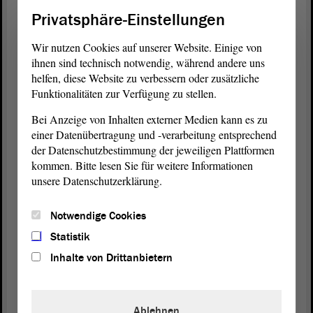
Privatsphäre-Einstellungen
Dann könnten wir uns an der Stelle einigen.
Wir nutzen Cookies auf unserer Website. Einige von
(Zuruf: Nee!)
ihnen sind technisch notwendig, während andere uns
helfen, diese Website zu verbessern oder zusätzliche
Funktionalitäten zur Verfügung zu stellen.
In Sachen Radschnellwege gemäß
Bundesdefinition gibt sich das Ministerium willig,
Bei Anzeige von Inhalten externer Medien kann es zu
aber leider, leider mit gebundenen Händen.
einer Datenübertragung und -verarbeitung entsprechend
Bundesförderungen werden aufgrund der
der Datenschutzbestimmung der jeweiligen Plattformen
Faktenlage ausgeschlossen, so lautet die Antwort
kommen. Bitte lesen Sie für weitere Informationen
auf eine Kleine
Anfrage
meinerseits zum Stand von
unsere Datenschutzerklärung.
Radschnellwegen. Das Kapitel kann nach
Auffassung des Verkehrsministeriums hier im Land
Notwendige Cookies
zuschlagen, etwa auch hinsichtlich des Vorhabens
Statistik
eines Radschnellweges zwischen Halle und
Inhalte von Drittanbietern
Leipzig.
Aber dann kam die für mich dann doch
Ablehnen
überraschende Meldung im November - ich zitiere :