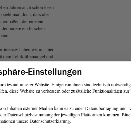
ieben Jahren auch schon lösen
 sieht man doch, dass alle
chermaßen, der eine ein
 der andere ein bisschen
 sind.
r intensiv haben wir uns hier
it dem Lehrkräftemangel und
des Lehrerberufs
sphäre-Einstellungen
 Schon im Oktober hatte ich
üchterne Analyse der
gung im laufenden Schuljahr
ookies auf unserer Website. Einige von ihnen sind technisch notwendi
lfen, diese Website zu verbessern oder zusätzliche Funktionalitäten zu
wir nun Anfang Dezember auch
uss mit konkreten Zahlen
ten.
on Inhalten externer Medien kann es zu einer Datenübertragung und -v
der Datenschutzbestimmung der jeweiligen Plattformen kommen. Bitte 
iche Unterrichtsversorgung
mationen unsere Datenschutzerklärung.
ei 93,5 % und damit einen