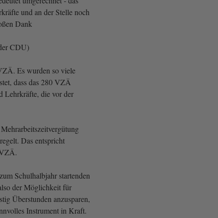
edeutet umgerechnet - das
rkräfte und an der Stelle noch
großen Dank
 der CDU)
VZÄ. Es wurden so viele
stet, dass das 280 VZÄ
 Lehrkräfte, die vor der
Mehrarbeitszeitvergütung
egelt. Das entspricht
 VZÄ.
zum Schulhalbjahr startenden
also der Möglichkeit für
istig Überstunden anzusparen,
sinnvolles Instrument in Kraft.