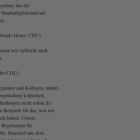
gelung aus der
 Sinnhaftigkeit und auf
en.
 Guido Heuer, CDU)
sen wir vielleicht auch
n.
 der CDU)
leginnen und Kollegen, anders
begründung kolportiert,
cheidungen nicht sofort. Es
ne Beispiele für das, was wir
acht haben. Unsere
r Regelungen für
fte, finanziert aus dem