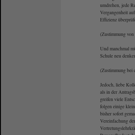
umdrehen, jede Re
Vergangenheit auf
Effizienz überprüf
(Zustimmung von
Und manchmal müs
Schule neu denke
(Zustimmung bei
Jedoch, liebe Kol
als in der Antrags
greifen viele Ents
folgen einige klei
bisher sofort gem
Vereinfachung de
Vertretungslehrkrä