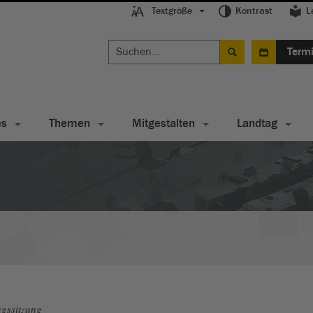
Textgröße
Kontrast
L
Term
es
Themen
Mitgestalten
Landtag
gssitzung