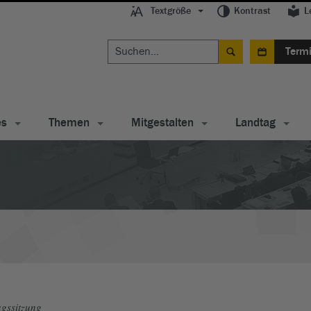
Textgröße
Kontrast
L
Term
es
Themen
Mitgestalten
Landtag
gssitzung