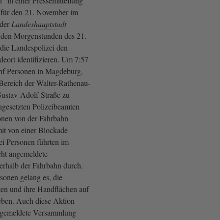
“ in einer Pressemitteilung
 für den 21. November im
 der
Landeshauptstadt
 den Morgenstunden des 21.
die Landespolizei den
eort identifizieren. Um 7:57
nf Personen in Magdeburg,
Bereich der Walter-Rathenau-
ustav-Adolf-Straße zu
ingesetzten Polizeibeamten
onen von der Fahrbahn
mit von einer Blockade
ei Personen führten im
cht angemeldete
rhalb der Fahrbahn durch.
sonen gelang es, die
ten und ihre Handflächen auf
eben. Auch diese Aktion
angemeldete Versammlung