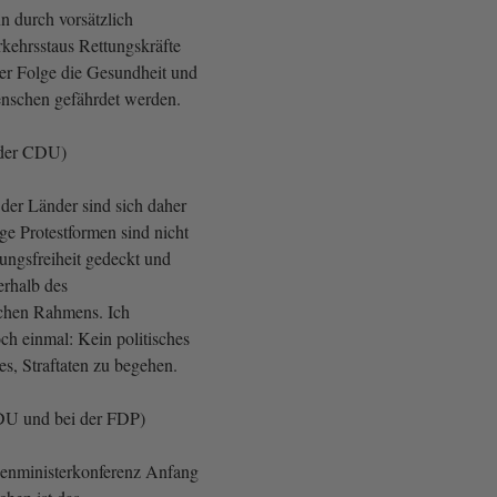
n durch vorsätzlich
rkehrsstaus Rettungskräfte
der Folge die Gesundheit und
nschen gefährdet werden.
 der CDU)
 der Länder sind sich daher
ige Protestformen sind nicht
ngsfreiheit gedeckt und
rhalb des
ichen Rahmens. Ich
och einmal: Kein politisches
 es, Straftaten zu begehen.
CDU und bei der FDP)
nnenministerkonferenz Anfang