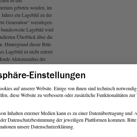
hen ist das
terium gebeten worden, im
 Jahres ein Lagebild zu der
te Generation“ vorzulegen.
e bundesweite Lagebild wird
undierten Überblick über die
. Hintergrund dieser Bitte
es Lagebild ist nicht zuletzt
ifende Aktionsradius der
n bundesweite Koordinierung.
sphäre-Einstellungen
trafverfolgungsbehörden auch
kommenden Straftatbestände im
t auch den § 129
ookies auf unserer Website. Einige von ihnen sind technisch notwendi
lfen, diese Website zu verbessern oder zusätzliche Funktionalitäten zu
lso die Bildung einer
igung, mit ein.
on Inhalten externer Medien kann es zu einer Datenübertragung und -v
 Frank Bommersbach, CDU)
der Datenschutzbestimmung der jeweiligen Plattformen kommen. Bitte 
mationen unsere Datenschutzerklärung.
chaft Neuruppin hat gestern