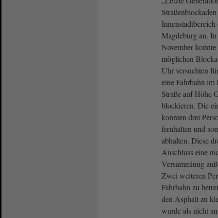
„Letzte Generation
Straßenblockaden
Innenstadtbereich
Magdeburg an. In
November konnte 
möglichen Blockad
Uhr versuchten fü
eine Fahrbahn im 
Straße auf Höhe G
blockieren. Die e
konnten drei Pers
fernhalten und so
abhalten. Diese dr
Anschluss eine ni
Versammlung auße
Zwei weiteren Per
Fahrbahn zu betre
den Asphalt zu kl
wurde als nicht 