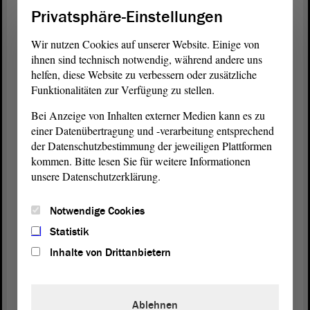
Privatsphäre-Einstellungen
Aktuell wird Kohle als Brückentechnologie zudem
Wir nutzen Cookies auf unserer Website. Einige von
gebraucht, um die Abhängigkeiten zu reduzieren.
ihnen sind technisch notwendig, während andere uns
Der Kohleausstieg ist beschlossen. In der
helfen, diese Website zu verbessern oder zusätzliche
Energiekrise kann man an diesem Fahrplan nichts
Funktionalitäten zur Verfügung zu stellen.
ändern. Jeder sollte sich insofern mit der InfraLeuna
Bei Anzeige von Inhalten externer Medien kann es zu
unterhalten. Ich glaube, dort ist das Know-how
einer Datenübertragung und -verarbeitung entsprechend
vorhanden, um genau diese Prozesse einordnen zu
der Datenschutzbestimmung der jeweiligen Plattformen
können.
kommen. Bitte lesen Sie für weitere Informationen
unsere Datenschutzerklärung.
Wir begreifen den dadurch verursachten
Strukturwandel insgesamt, aber auch in der Chemie
Notwendige Cookies
als Chance für unser Land. Lassen Sie uns die
Chance nutzen, um die Wertschöpfung von morgen
Statistik
zu gestalten. Ein gutes Beispiel hierfür sind die
Inhalte von Drittanbietern
laufenden Wasserstoffprojekte. Mit dem kürzlich
eröffneten Hydrogen Lab in Leuna wird der
Markthochlauf für Wasserstofftechnologien in
Ablehnen