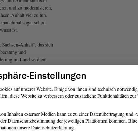
s- und Aufenthaltsrecht
ieren und zu modernisieren,
chsen-Anhalt viel zu tun.
ir manchmal sogar schon
wusst ist.
 Sachsen-Anhalt“, das sich
beratung und
derung im Land verdient
lige Erfolgsgeschichten
sphäre-Einstellungen
 einige aufgeschrieben. Ich
ob ich die tatsächlich bringen
mund hat mich dazu gebracht,
ookies auf unserer Website. Einige von ihnen sind technisch notwendi
lfen, diese Website zu verbessern oder zusätzliche Funktionalitäten zu
 tun. Denn Sie sagten vorhin,
utomatisch eine Belastung
eme.
on Inhalten externer Medien kann es zu einer Datenübertragung und -v
der Datenschutzbestimmung der jeweiligen Plattformen kommen. Bitte 
mationen unsere Datenschutzerklärung.