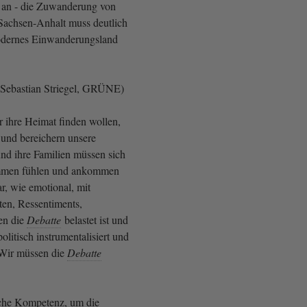
s an - die Zuwanderung von
achsen-Anhalt muss deutlich
modernes Einwanderungsland
Sebastian Striegel, GRÜNE)
r ihre Heimat finden wollen,
und bereichern unsere
und ihre Familien müssen sich
mmen fühlen und ankommen
ar, wie emotional, mit
en, Ressentiments,
ten die
Debatte
belastet ist und
olitisch instrumentalisiert und
 Wir müssen die
Debatte
sche Kompetenz, um die