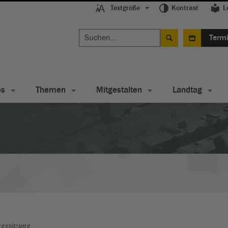
Textgröße
Kontrast
L
Term
es
Themen
Mitgestalten
Landtag
gssitzung