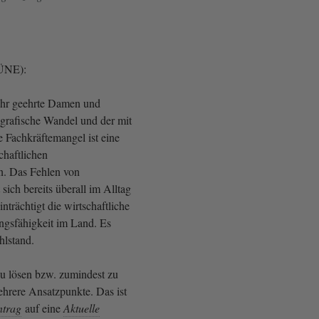
RÜNE):
ehr geehrte Damen und
grafische Wandel und der mit
 Fachkräftemangel ist eine
chaftlichen
n. Das Fehlen von
sich bereits überall im Alltag
nträchtigt die wirtschaftliche
ungsfähigkeit im Land. Es
hlstand.
u lösen bzw. zumindest zu
ehrere Ansatzpunkte. Das ist
ntrag
auf eine
Aktuelle