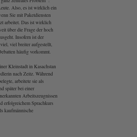
 - ganz zentrales Problem :
eute. Also, es ist wirklich ein
wenn Sie mit Paketdiensten
t arbeitet. Das ist wirklich
eit über die Frage der hoch
usgeht. Insofern ist der
iel, viel breiter aufgestellt,
 Debatten häufig vorkommt.
einer Kleinstadt in Kasachstan
edlerin nach Zeitz. Während
legte, arbeitete sie als
d später bei einer
anerkannten Arbeitszeugnissen
d erfolgreichem Sprachkurs
 als kaufmännische