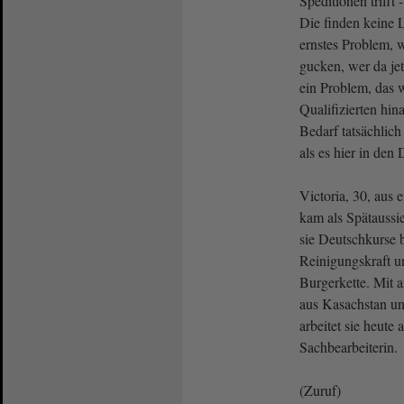
Speditionen trifft
Die finden keine L
ernstes Problem, 
gucken, wer da jetz
ein Problem, das w
Qualifizierten hina
Bedarf tatsächlich v
als es hier in den
Victoria, 30, aus 
kam als Spätaussi
sie Deutschkurse be
Reinigungskraft un
Burgerkette. Mit 
aus Kasachstan un
arbeitet sie heute
Sachbearbeiterin.
(Zuruf)