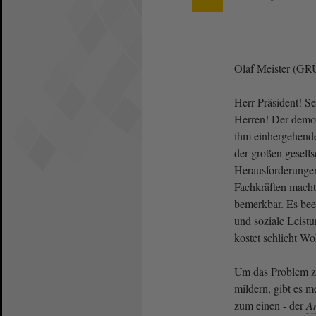
Olaf Meister (G
Herr Präsident! S
Herren! Der demo
ihm einhergehende
der großen gesells
Herausforderunge
Fachkräften macht 
bemerkbar. Es beei
und soziale Leist
kostet schlicht Wo
Um das Problem z
mildern, gibt es m
zum einen - der
A