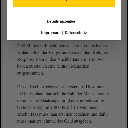
direkte
Demokratie
im Herzen trägt.
Wenn man sich mit den Flüchtlingen aus der
Details anzeigen
Ukraine beschäftigt, dann stelle ich fest, dass 2,8
Millionen Flüchtlinge aus der Ukraine Aufenthalt in
Impressum
|
Datenschutz
Russland und in Weißrussland gefunden haben.
2,38 Millionen Flüchtlinge aus der Ukraine haben
Aufenthalt in der EU gefunden nach dem Refugee-
Response-Plan in den Nachbarländern. Und wir
haben zusätzlich eine Million Menschen
aufgenommen.
Dieser Rechtskreiswechsel kostet uns Unsummen.
In Deutschland hat sich die Zahl der Menschen mit
ukrainischer Staatsangehörigkeit von Februar bis
Oktober 2022 um 988 000 auf 1,1 Millionen
erhöht. Das muss man erst mal bezahlen und dafür
muss man erst einmal das Geld ausgeben.