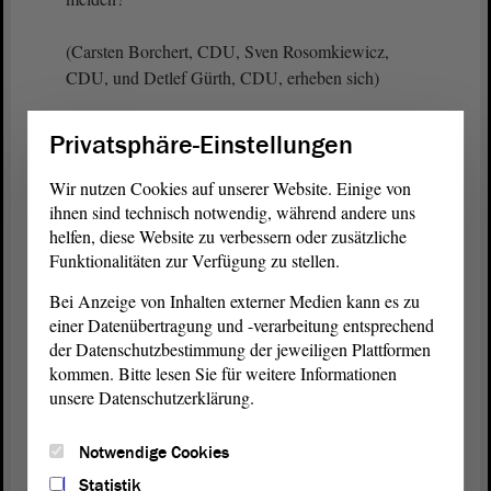
(Carsten Borchert, CDU, Sven Rosomkiewicz,
CDU, und Detlef Gürth, CDU, erheben sich)
- Herr Borchert.
Privatsphäre-Einstellungen
Wir nutzen Cookies auf unserer Website. Einige von
Carsten Borchert (CDU):
ihnen sind technisch notwendig, während andere uns
helfen, diese Website zu verbessern oder zusätzliche
Funktionalitäten zur Verfügung zu stellen.
Nein.
Bei Anzeige von Inhalten externer Medien kann es zu
einer Datenübertragung und -verarbeitung entsprechend
Vizepräsident Wulf Gallert:
der Datenschutzbestimmung der jeweiligen Plattformen
kommen. Bitte lesen Sie für weitere Informationen
Herr Rosomkiewicz.
unsere Datenschutzerklärung.
Notwendige Cookies
Sven Rosomkiewicz (CDU):
Statistik