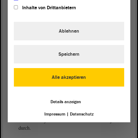
Inhalte von Drittanbietern
Nein.
Ablehnen
Vizepräsident Wulf Gallert:
Herr Gürth.
Speichern
Detlef Gürth (CDU):
Alle akzeptieren
Nein.
Details anzeigen
Vizepräsident Wulf Gallert:
Impressum
|
Datenschutz
Gibt es noch jemanden? - Nein. Dann sind wir jetzt
durch.