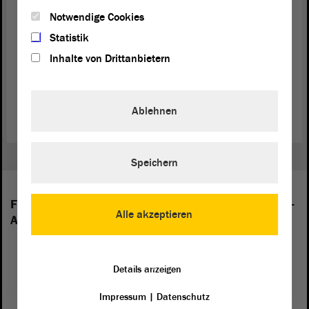
Notwendige Cookies
Statistik
Inhalte von Drittanbietern
Zurück zur Landtagssitzung
Ablehnen
Speichern
Folgende Fraktionen sind im Landtag von Sachsen-
Alle akzeptieren
Anhalt vertreten:
Details anzeigen
Impressum
|
Datenschutz