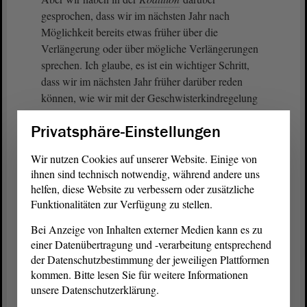
gesprochen, dass wir im nächsten Jahr nach
Möglichkeit bereits etwas früher über die
Verlängerung oder über mögliche Verlängerungen
sprechen. Ich glaube, es ist ein wichtiger Schritt,
dass wir im nächsten Jahr früher darüber reden
können, wie wir mit der Geschwisterkindregelung
und anderen Regelungen, die verlängert werden,
Privatsphäre-Einstellungen
weitermachen.
Wir nutzen Cookies auf unserer Website. Einige von
Damit werden wir weiterhin verlässlich sein und
ihnen sind technisch notwendig, während andere uns
werden als Regierung dafür sorgen, dass die
helfen, diese Website zu verbessern oder zusätzliche
Familien, dass die Eltern in diesem Land entlastet
Funktionalitäten zur Verfügung zu stellen.
werden. Dies ist, glaube ich, der richtige Weg.
Bei Anzeige von Inhalten externer Medien kann es zu
Deswegen werden wir diesem Gesetzentwurf
einer Datenübertragung und -verarbeitung entsprechend
zustimmen. - Vielen Dank für Ihre
der Datenschutzbestimmung der jeweiligen Plattformen
Aufmerksamkeit.
kommen. Bitte lesen Sie für weitere Informationen
unsere Datenschutzerklärung.
(Zustimmung bei der FDP und bei der CDU)