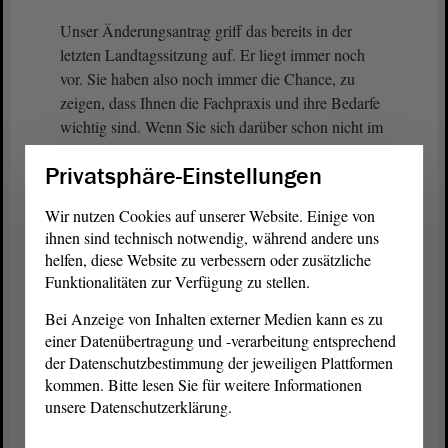
Unser Änderungsantrag griff das bereits in der
letzten Landtagssitzung auf. Er liegt immer noch
vor. Sie haben also noch immer die Chance, zu
zeigen, dass Ihnen die Fachpraxis und ihre Bedarfe
wichtig sind. Wenn Sie sich darüber schon nicht im
zuständigen Fachausschuss fachlich austauschen
Privatsphäre-Einstellungen
wollen, dann schaffen Sie wenigstens heute eine
Planbarkeit für die nächsten zwei Jahre. Das ist
Wir nutzen Cookies auf unserer Website. Einige von
schon fast mittelfristig.
ihnen sind technisch notwendig, während andere uns
helfen, diese Website zu verbessern oder zusätzliche
(Beifall bei der LINKEN)
Funktionalitäten zur Verfügung zu stellen.
Bei Anzeige von Inhalten externer Medien kann es zu
Der Bund schafft dafür die Ausgangslage. Ein
einer Datenübertragung und -verarbeitung entsprechend
„Weiter so“ und Ihre chronische Aufschieberitis
der Datenschutzbestimmung der jeweiligen Plattformen
wird weiterhin nur Frust erzeugen.
kommen. Bitte lesen Sie für weitere Informationen
unsere Datenschutzerklärung.
Darüber hinaus wird unter „weitere Gesetze“, in §
31 KJHG der nicht ganz unwichtige Flächenfaktor