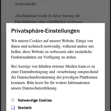
verabschiedet.
Abschließend wurde in dieser Sitzung die
Durchführung einer schriftlichen
Anhörung
vereinbart und die kommunalen Spitzenverbände,
Privatsphäre-Einstellungen
die Liga der Freien Wohlfahrtspflege, der Kinder-
und Jugendring, der Kitafachkräfteverband sowie
Wir nutzen Cookies auf unserer Website. Einige von
die Landeselternvertretung wurden um eine
ihnen sind technisch notwendig, während andere uns
schriftliche Stellungnahme gebeten.
helfen, diese Website zu verbessern oder zusätzliche
Funktionalitäten zur Verfügung zu stellen.
Zur
Beratung
des mitberatenden Ausschusses für
Bei Anzeige von Inhalten externer Medien kann es zu
Finanzen am 24. November 2022 lagen bereits alle
einer Datenübertragung und -verarbeitung entsprechend
Stellungnahmen aus dem schriftlichen
der Datenschutzbestimmung der jeweiligen Plattformen
Anhörungsverfahren vor. Dafür möchte ich mich im
kommen. Bitte lesen Sie für weitere Informationen
Namen des Ausschusses für Arbeit, Soziales,
unsere Datenschutzerklärung.
Gesundheit und Gleichstellung bei allen Beteiligten
auf diesem Wege nochmals ausdrücklich bedanken.
Notwendige Cookies
Statistik
(Zustimmung bei der SPD)