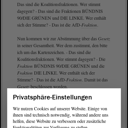
Das sind die Koalitionsfraktionen. Wer stimmt
dagegen? - Das sind die Fraktionen BÜNDNIS
90/DIE GRÜNEN und DIE LINKE. Wer enthält
sich der Stimme? - Das ist die AfD-
Fraktion
.
Nun kommen wir zur Abstimmung über das
Gesetz
in seiner Gesamtheit. Wer dem zustimmt, den bitte
ich um das Kartenzeichen. - Das sind die
Koalitionsfraktionen. Wer stimmt dagegen? - Die
Fraktion
BÜNDNIS 90/DIE GRÜNEN und die
Fraktion
DIE LINKE. Wer enthält sich der
Stimme? - Das ist die AfD-
Fraktion
. Damit ist das
Gesetz
beschlossen worden.
Privatsphäre-Einstellungen
Wir nutzen Cookies auf unserer Website. Einige von
ihnen sind technisch notwendig, während andere uns
Zurück zur Landtagssitzung
helfen, diese Website zu verbessern oder zusätzliche
Funktionalitäten zur Verfügung zu stellen.