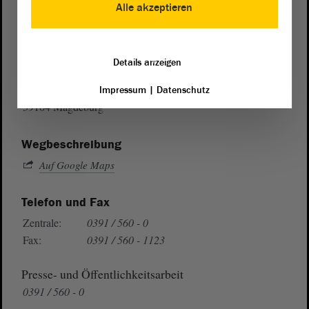
Alle akzeptieren
Postanschrift
Details anzeigen
von Sachsen-Anhalt
Landtag
Domplatz 6–9
Impressum
|
Datenschutz
39104 Magdeburg
Wegbeschreibung
Auf Google Maps
Telefon und Fax
Zentrale:
0391 / 560 - 0
Fax:
0391 / 560 - 1123
Presse- und Öffentlichkeitsarbeit
0391 / 560 - 0