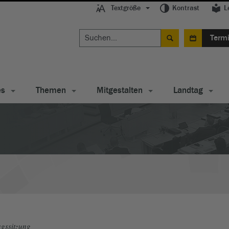
Textgröße
Kontrast
L
Term
es
Themen
Mitgestalten
Landtag
gssitzung