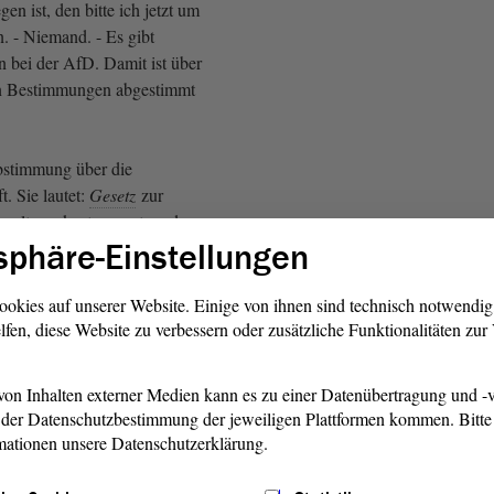
n ist, den bitte ich jetzt um
. - Niemand. - Es gibt
 bei der AfD. Damit ist über
en Bestimmungen abgestimmt
stimmung über die
t. Sie lautet:
Gesetz
zur
waltungskostengesetzes des
sphäre-Einstellungen
nhalt. Wer dem zustimmt,
t um sein Kartenzeichen. - Das
sfraktionen, die
Fraktion
ookies auf unserer Website. Einige von ihnen sind technisch notwendi
E GRÜNEN und die
lfen, diese Website zu verbessern oder zusätzliche Funktionalitäten zu
E. Wer ist dagegen. -
ält sich der der Stimme? -
on Inhalten externer Medien kann es zu einer Datenübertragung und -v
raktion
.
der Datenschutzbestimmung der jeweiligen Plattformen kommen. Bitte 
mationen unsere Datenschutzerklärung.
etzt über den Gesetzentwurf
 abstimmen. Wer ist für den