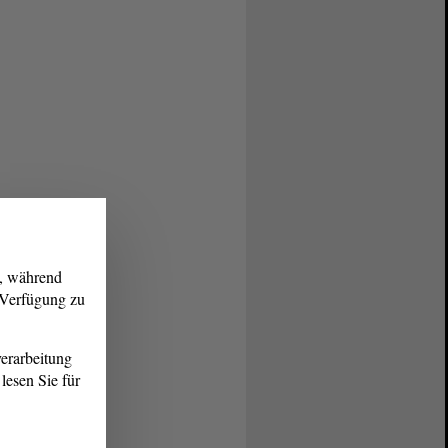
g, während
r Verfügung zu
erarbeitung
lesen Sie für