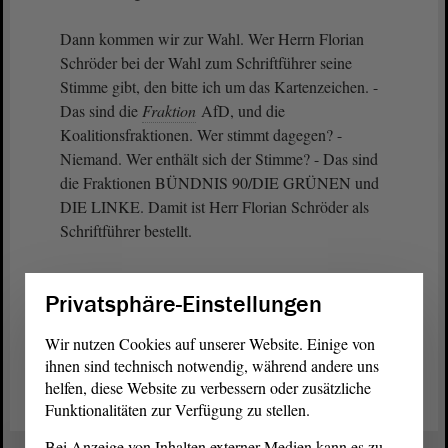
Dann kommen wir zur Wahl. Wer Herrn Florian
Schröder bei der Wahl zum Schriftführer seine
Stimme gibt, den bitte ich um das Kartenzeichen. -
Das sind die
Fraktion
AfD, und die
Koalitionsfraktionen. Wer stimmt dagegen? -
Niemand. Wer enthält sich der Stimme? - Das sind
die Fraktionen BÜNDNIS 90/DIE GRÜNEN und
DIE LINKE. Damit ist Herr Florian Schröder als
Schriftführer bestellt.
Privatsphäre-Einstellungen
Wir nutzen Cookies auf unserer Website. Einige von
Zurück zur Landtagssitzung
ihnen sind technisch notwendig, während andere uns
helfen, diese Website zu verbessern oder zusätzliche
Funktionalitäten zur Verfügung zu stellen.
Bei Anzeige von Inhalten externer Medien kann es zu