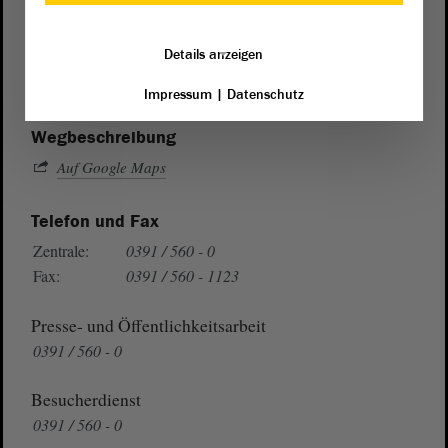
Postanschrift
von Sachsen-Anhalt
Landtag
Details anzeigen
Domplatz 6–9
39104 Magdeburg
Impressum
|
Datenschutz
Wegbeschreibung
Auf Google Maps
Telefon und Fax
Zentrale:
0391 / 560 - 0
Fax:
0391 / 560 - 1123
Presse- und Öffentlichkeitsarbeit
0391 / 560 - 0
Besucherdienst
0391 / 560 - 0