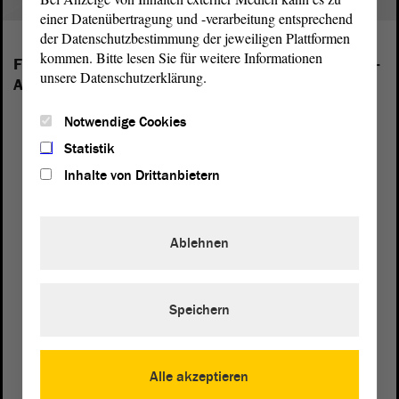
einer Datenübertragung und -verarbeitung entsprechend
der Datenschutzbestimmung der jeweiligen Plattformen
kommen. Bitte lesen Sie für weitere Informationen
Folgende Fraktionen sind im Landtag von Sachsen-
unsere Datenschutzerklärung.
Anhalt vertreten:
Notwendige Cookies
Statistik
Inhalte von Drittanbietern
Ablehnen
Speichern
Alle akzeptieren