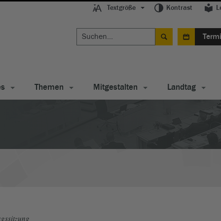
Textgröße
Kontrast
L
Term
es
Themen
Mitgestalten
Landtag
gssitzung