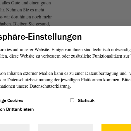
 alles Gute und einen guten
ahr. Nehmen Sie es nicht
ass wir dort hinten noch mehr
 haben. Bleiben Sie gesund,
aus, rutschen Sie gut rein in
sphäre-Einstellungen
ookies auf unserer Website. Einige von ihnen sind technisch notwendi
m 26. und 27. Januar 2023
lfen, diese Website zu verbessern oder zusätzliche Funktionalitäten zu
eriode wieder
h hoffe, dass Sie sich bis
haben, damit wir gemeinsam
on Inhalten externer Medien kann es zu einer Datenübertragung und -v
der Datenschutzbestimmung der jeweiligen Plattformen kommen. Bitte 
sen-Anhalt gute
mationen unsere Datenschutzerklärung.
effen können mit einer
nheit und Ruhe und dabei den
ige Cookies
Statistik
ren, so wie Sie das gemacht
nke noch einmal und eine gute
von Drittanbietern
n Hause)