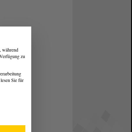
g, während
r Verfügung zu
erarbeitung
lesen Sie für