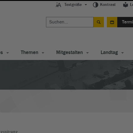
Textgröße
Kontrast
L
Term
es
Themen
Mitgestalten
Landtag
gssitzung