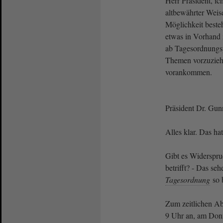
Herr Präsident, ich
altbewährter Weis
Möglichkeit besteh
etwas in Vorhand
ab Tagesordnungs
Themen vorzuzieh
vorankommen.
Präsident Dr. Gun
Alles klar. Das ha
Gibt es Widerspru
betrifft? - Das seh
Tagesordnung
so 
Zum zeitlichen A
9 Uhr an, am Donn