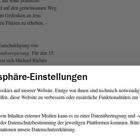
 auf seine politische
nd auf den gemeinsamen Weg.
h im Gedenken an Jens
en Plätzen zu erheben. -
ntschuldigung von
ndesregierung
. Für den 15.
st sich Michael Richter
digen; er ist dann bei einer
sphäre-Einstellungen
 Bundesminister Habeck in
 für den 15. Dezember 2022 ab
ldigen wir Prof.
ookies auf unserer Website. Einige von ihnen sind technisch notwendi
lfen, diese Website zu verbessern oder zusätzliche Funktionalitäten zu
irkt an der Vorbereitung der
g am 16. Dezember 2022 mit.
on Inhalten externer Medien kann es zu einer Datenübertragung und -v
g
. Die
Tagesordnung
für die
der Datenschutzbestimmung der jeweiligen Plattformen kommen. Bitte 
e des Landtages liegt Ihnen
mationen unsere Datenschutzerklärung.
, hat jede
Fraktion
zu den