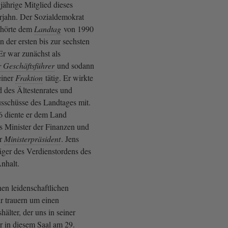
jährige Mitglied dieses
rjahn. Der Sozialdemokrat
ehörte dem
Landtag
von 1990
n der ersten bis zur sechsten
 Er war zunächst als
 Geschäftsführer
und sodann
einer
Fraktion
tätig. Er wirkte
d des Ältestenrates und
usschüsse des Landtages mit.
6 diente er dem Land
s Minister der Finanzen und
er
Ministerpräsident
. Jens
äger des Verdienstordens des
nhalt.
en leidenschaftlichen
r trauern um einen
hälter, der uns in seiner
r in diesem Saal am 29.