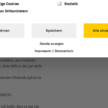
ige Cookies
Statistik
frage
meiner Kollegin
von Drittanbietern
m von vor zwei Jahren hin,
t hatte, wie es hier im Land
terkünften aussieht und ob
ehnen
Speichern
Alle akze
 umsetzen können,
desregierung
, nein, sie
ht. Insofern, denke ich mir,
Details anzeigen
bestehen, sind wunderschön,
Impressum
|
Datenschutz
er Realität vor Ort nicht
 können, aus welchem
dann hilft es uns gar nicht.
rdeckte Obdachlosigkeit ist
 LINKEN)
 ich hoffe, dass es nur ein