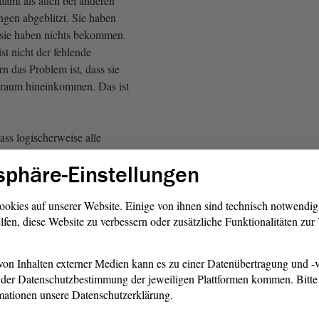
lamt als auch bei anderen
ngen abgeblitzt. Sie haben
 sie haben nichts bekommen.
ist nicht der fehlende
 das Problem ist, dass sie
nraum hineinkommen. Das ist
ass logischerweise alle
rpflichtet sind,
sphäre-Einstellungen
ünfte zu stellen: Ich habe
- ich glaube, es war
 Zeitungsartikel aus der
ookies auf unserer Website. Einige von ihnen sind technisch notwendi
lfen, diese Website zu verbessern oder zusätzliche Funktionalitäten zu
s z. B. die Stadt Barleben
nunterkunft zur Verfügung
 hatte das nicht. Sie haben
on Inhalten externer Medien kann es zu einer Datenübertragung und -v
Lösung gefunden, dass der
der Datenschutzbestimmung der jeweiligen Plattformen kommen. Bitte 
n hat, aber die Stadt selbst
mationen unsere Datenschutzerklärung.