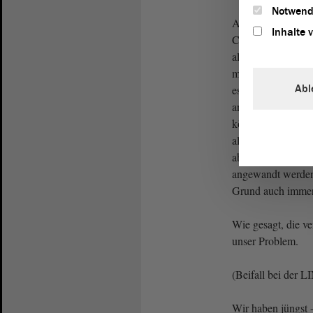
Notwend
Auf die Kleine
An
Inhalte 
Christina Buchhei
als sie nachgefrag
mit Obdachlosenun
Abl
es alle Kommunen
antwortete die
Lan
können es eben nic
alle Gesetze, die 
aber wenn sie in d
angewandt werden
Grund auch immer, 
Wie gesagt, die ve
unser Problem.
(Beifall bei der
Wir haben jüngst -