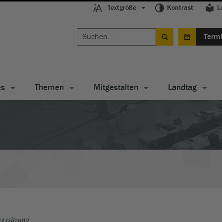
Textgröße
Kontrast
L
Term
es
Themen
Mitgestalten
Landtag
gssitzung