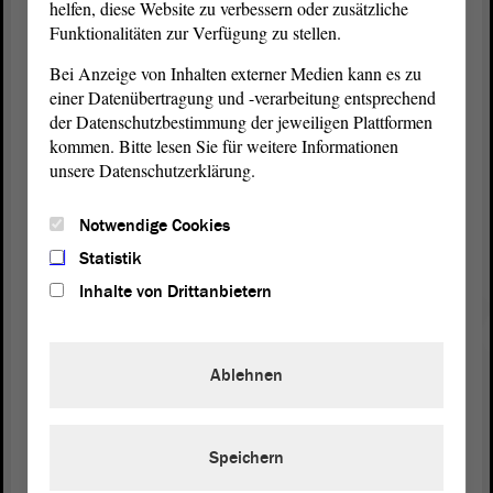
Weil dieses Konzept in Deutschland ein eher neuer,
helfen, diese Website zu verbessern oder zusätzliche
Funktionalitäten zur Verfügung zu stellen.
aber Erfolg versprechender Ansatz ist, bin ich
wirklich sehr an einem fachlichen Austausch und
Bei Anzeige von Inhalten externer Medien kann es zu
an ersten Erfahrungsberichten von Kommunen aus
einer Datenübertragung und -verarbeitung entsprechend
Sachsen-Anhalt und vor allem aus Magdeburg
der Datenschutzbestimmung der jeweiligen Plattformen
interessiert.
kommen. Bitte lesen Sie für weitere Informationen
unsere Datenschutzerklärung.
Steigen wir nicht mehr über die Wohnungslosen
hinweg, bleiben wir stehen und starten auch im
Notwendige Cookies
Land Sachsen-Anhalt ein Hilfesystem. Lassen Sie
Statistik
uns diesen
Antrag
im Sozialausschuss beraten. Ich
Inhalte von Drittanbietern
bin dankbar, dass das auch der Alternativantrag
vorsieht. Ansonsten hätten wir die Überweisung
beantragt. - Vielen Dank.
Ablehnen
(Zustimmung bei den GRÜNEN)
Speichern