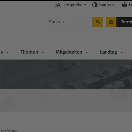
Textgröße
Kontrast
L
Term
es
Themen
Mitgestalten
Landtag
gssitzung