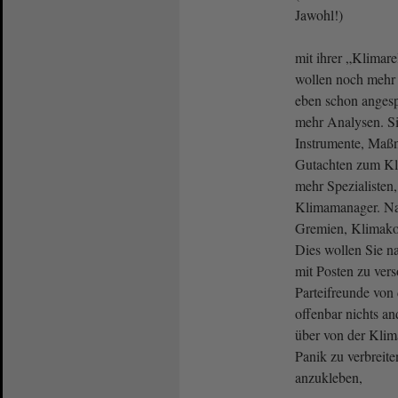
Jawohl!)
mit ihrer „Klimar
wollen noch mehr
eben schon angesp
mehr Analysen. S
Instrumente, Maß
Gutachten zum Kl
mehr Spezialisten,
Klimamanager. Nat
Gremien, Klimakon
Dies wollen Sie na
mit Posten zu vers
Parteifreunde vo
offenbar nichts an
über von der Klim
Panik zu verbreite
anzukleben,