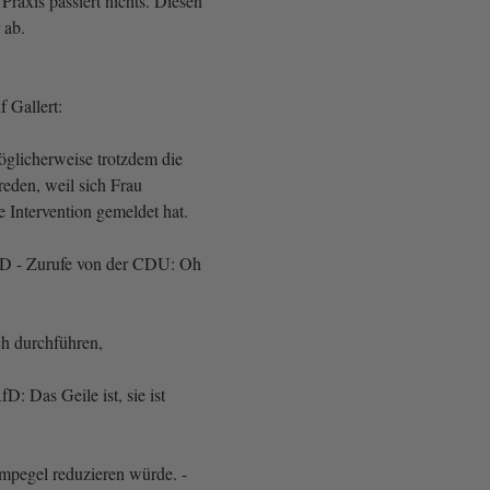
 Praxis passiert nichts. Diesen
 ab.
 Gallert:
glicherweise trotzdem die
reden, weil sich Frau
e Intervention gemeldet hat.
AfD - Zurufe von der CDU: Oh
ch durchführen,
D: Das Geile ist, sie ist
mpegel reduzieren würde. -