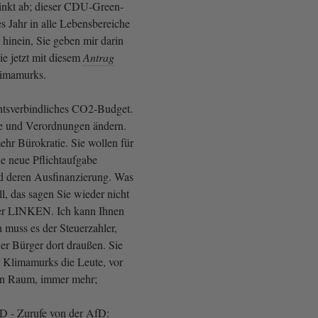
inkt ab; dieser CDU-Green-
s Jahr in alle Lebensbereiche
hinein, Sie geben mir darin
e jetzt mit diesem
Antrag
imamurks.
chtsverbindliches CO2-Budget.
ze und Verordnungen ändern.
ehr Bürokratie. Sie wollen für
e neue Pflichtaufgabe
d deren Ausfinanzierung. Was
ll, das sagen Sie wieder nicht
der LINKEN. Ich kann Ihnen
 muss es der Steuerzahler,
er Bürger dort draußen. Sie
m Klimamurks die Leute, vor
hen Raum, immer mehr;
fD - Zurufe von der AfD: