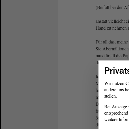
(Beifall bei der A
anstatt vielleicht 
Hand zu nehmen u
Für all das, mein
Sie Abermillionen
raus für all die P
der Praxis passiert
Privat
Ich habe gerade in
Minister ein paar 
Wir nutzen C
andere uns he
hinten auf dem Dac
stellen.
mehr - liegt Schn
Darauf ist keine So
Bei Anzeige v
fangen wir einmal 
entsprechend 
öffentlichen Gebäu
weitere Infor
die Bürger dazu ve