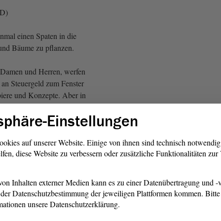
fD)
einmal einen Spaten in die
nd Bäume zu pflanzen.
e Damen und Herren, werfen
 an Steuergeld zum Fenster
apiere und Konzepte. Aber in
 nichts.
sphäre-Einstellungen
 meiner Intervention an den
Beispiele gebracht. Dort
ookies auf unserer Website. Einige von ihnen sind technisch notwendi
lfen, diese Website zu verbessern oder zusätzliche Funktionalitäten zu
h - das sieht man jetzt nicht
ee, und das im November.
larzelle installiert. Vielleicht
on Inhalten externer Medien kann es zu einer Datenübertragung und -v
an, Solarzellen auf
der Datenschutzbestimmung der jeweiligen Plattformen kommen. Bitte 
den zu installieren, bevor wir
mationen unsere Datenschutzerklärung.
rpflichten.