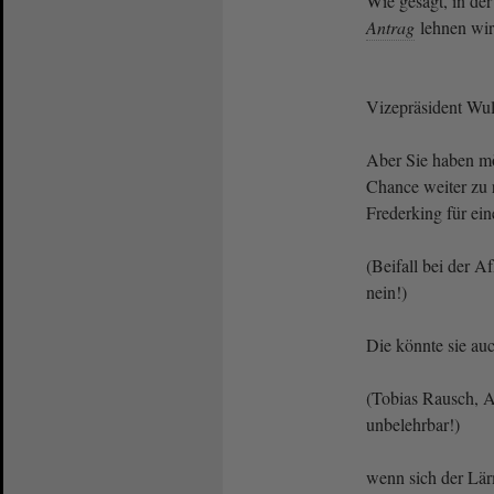
Wie gesagt, in der
Antrag
lehnen wir
Vizepräsident Wulf
Aber Sie haben mö
Chance weiter zu 
Frederking für ein
(Beifall bei der 
nein!)
Die könnte sie au
(Tobias Rausch, Af
unbelehrbar!)
wenn sich der Lär