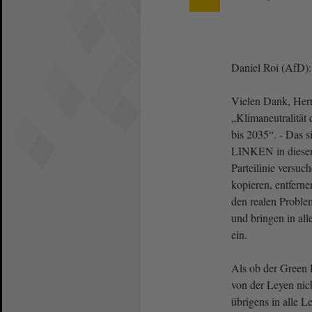
Daniel Roi (AfD):
Vielen Dank, Herr 
„Klimaneutralität
bis 2035“. - Das s
LINKEN in diese
Parteilinie versu
kopieren, entferne
den realen Probl
und bringen in al
ein.
Als ob der Green
von der Leyen nich
übrigens in alle L