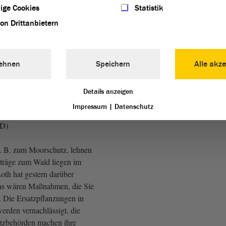
ige Cookies
Statistik
 über die Speichertechnologie
von Drittanbietern
fen. Wenn wir den Strom aus
 speichern können, dann sind
e Richtlinie haben Sie noch
ehnen
Speichern
Alle akze
en Weg gebracht. Das zeigt
ht einmal das, was Sie sich
 umsetzen. Genau darin liegt
Details anzeigen
Impressum
|
Datenschutz
fD)
. B. zum Moorschutz, lehnen
träge zum Wald liegen im
oth hat gestern darüber
das wären Maßnahmen, die Sie
 Die Ersatzpflanzungen in
erden vernachlässigt, die
utzbehörden machen ihre