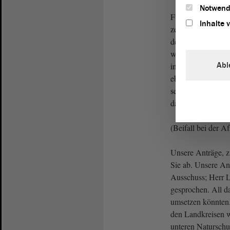
Notwend
Für die Richtlinie
Inhalte 
zeigen wir uns of
der Sonnenenergie
wir dabei. Aber di
Abl
immer nicht auf d
eben, dass Sie nic
selbst vornehmen,
das Problem.
(Beifall bei der A
Unsere Anträge, z
Sie ab. Unsere An
Ausschuss; Herr L
gesprochen. All 
umsetzen könnten.
den Landkreisen w
unteren Natursch